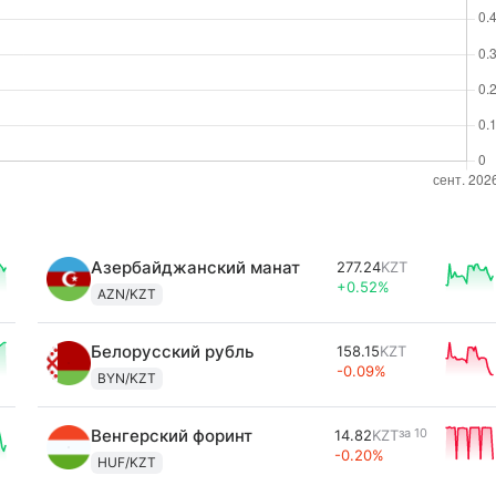
Азербайджанский манат
277.24
KZT
+0.52%
AZN/KZT
Белорусский рубль
158.15
KZT
-0.09%
BYN/KZT
Венгерский форинт
за
10
14.82
KZT
-0.20%
HUF/KZT