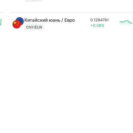
Китайский юань / Евро
0.128479
€
+0.08%
CNY/EUR