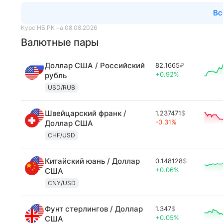
Вс
Курс НБ РК на 08.08.2026
Валютные пары
Доллар США / Российский
82.1665
₽
+0.92%
рубль
USD/RUB
Швейцарский франк /
1.237471
$
-0.31%
Доллар США
CHF/USD
Китайский юань / Доллар
0.148128
$
+0.06%
США
CNY/USD
Фунт стерлингов / Доллар
1.347
$
+0.05%
США