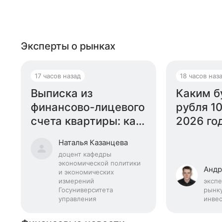
Эксперты о рынках
17 часов назад
18 часов наз
Выписка из
Каким б
финансово-лицевого
рубля 10
счета квартиры: как
2026 го
получить
эксперт
Наталья Казанцева
доцент кафедры
экономической политики
Андр
и экономических
измерений
экспе
Госуниверситета
рынк
управления
инве