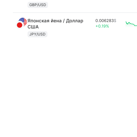
GBP/USD
Японская йена / Доллар
0.006283
$
+0.19%
США
JPY/USD