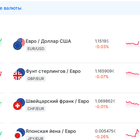
е валюты
Евро / Доллар США
1.1519
$
-0.03%
EUR/USD
Фунт стерлингов / Евро
1.165909
€
-0.07%
GBP/EUR
Швейцарский франк / Евро
1.069862
€
-0.01%
CHF/EUR
Японская йена / Евро
0.005475
€
-0.26%
JPY/EUR