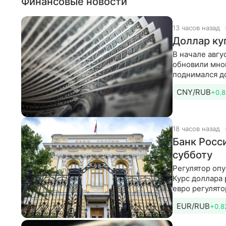
Финансовые новости
13 часов назад
Доллар ку
В начале авгу
обновили мно
поднимался до
12,25 руб./CN
CNY/RUB
+0.
18 часов назад
Банк Росс
субботу
Регулятор опу
Курс доллара 
евро регулято
EUR/RUB
+0.8