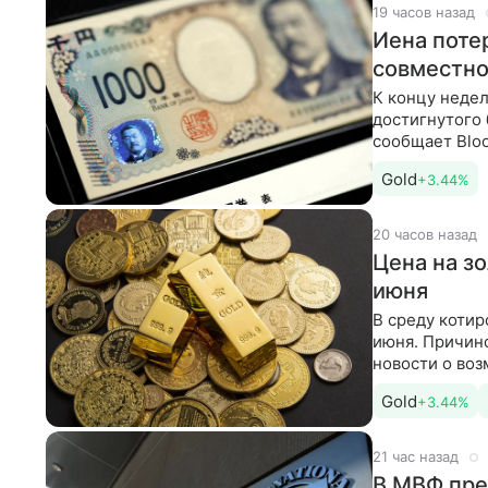
19 часов назад
Иена поте
совместно
К концу недел
достигнутого
сообщает Bloo
обстоятельст
Gold
+3.44%
20 часов назад
Цена на зо
июня
В среду котир
июня. Причино
новости о во
Gold
+3.44%
21 час назад
В МВФ пре