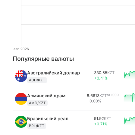
Популярные валюты
Австралийский доллар
330.55
KZT
+0.41%
AUD/KZT
Армянский драм
за
1000
8.6613
KZT
+0.00%
AMD/KZT
Бразильский реал
91.92
KZT
+0.71%
BRL/KZT