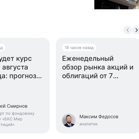
ад
18 часов назад
удет курс
Еженедельный
 августа
обзор рынка акций и
да: прогноз
облигаций от 7
а
августа
ей Смирнов
рт по фондовому
Максим Федосов
у «БКС Мир
аналитик
стиций»