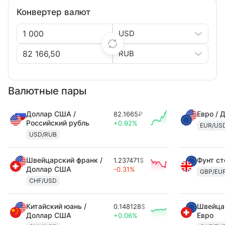
Конвертер валют
USD
RUB
Валютные пары
Доллар США /
Евро / 
82.1665
₽
Российский рубль
+0.92%
EUR/US
USD/RUB
Швейцарский франк /
Фунт ст
1.237471
$
Доллар США
-0.31%
GBP/EU
CHF/USD
Китайский юань /
Швейцар
0.148128
$
Доллар США
Евро
+0.06%