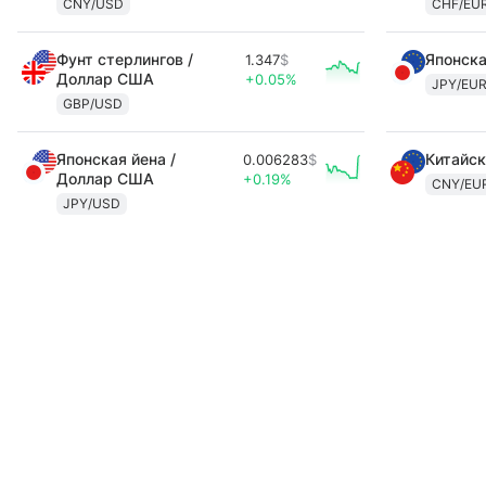
CNY/USD
CHF/EU
Фунт стерлингов /
Японска
1.347
$
Доллар США
+0.05%
JPY/EU
GBP/USD
Японская йена /
Китайск
0.006283
$
Доллар США
+0.19%
CNY/EU
JPY/USD