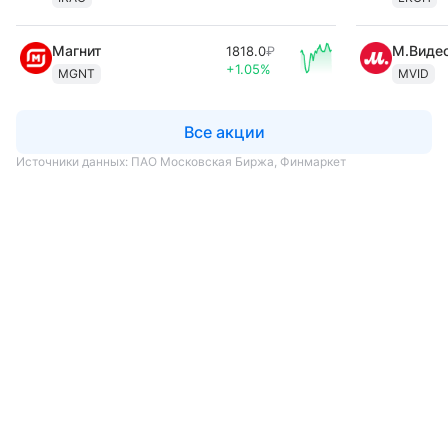
Магнит
М.Виде
1818.0
₽
+1.05%
MGNT
MVID
Все акции
Источники данных
:
ПАО Московская Биржа
,
Финмаркет