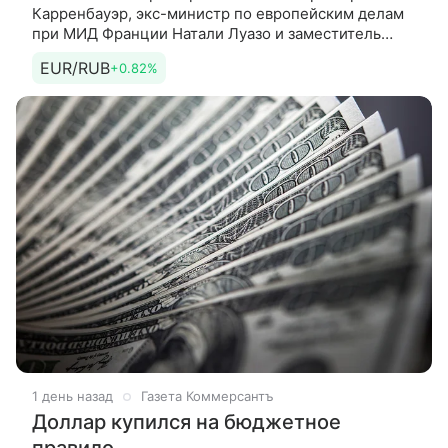
Карренбауэр, экс-министр по европейским делам
при МИД Франции Натали Луазо и заместитель
помощника президента США по национальной
EUR/RUB
+0.82%
безопасности в администрации
1 день назад
Газета Коммерсантъ
Доллар купился на бюджетное