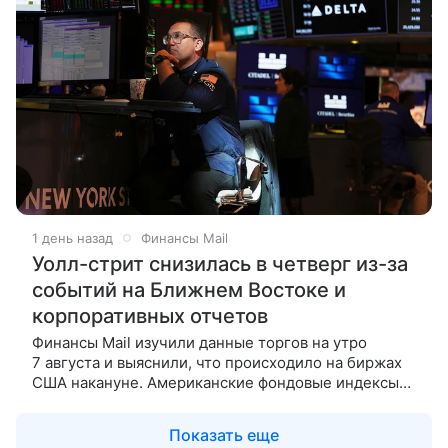
1 день назад
Финансы Mail
Уолл-стрит снизилась в четверг из-за
событий на Ближнем Востоке и
корпоративных отчетов
Финансы Mail изучили данные торгов на утро
7 августа и выяснили, что происходило на биржах
США накануне. Американские фондовые индексы
завершили в минусе торги в четверг, участники
рынка следили
Показать еще