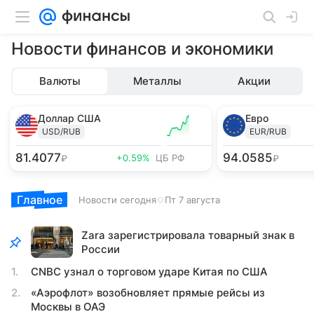
Новости финансов и экономики
Валюты
Металлы
Акции
Доллар США
Евро
USD/RUB
EUR/RUB
81.4077
94.0585
+0.59%
ЦБ РФ
₽
₽
Главное
Новости сегодня
Пт 7 августа
Zara зарегистрировала товарный знак в
России
CNBC узнал о торговом ударе Китая по США
«Аэрофлот» возобновляет прямые рейсы из
Москвы в ОАЭ