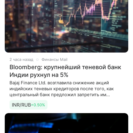
2 часа назад
Финансы Mail
Bloomberg: крупнейший теневой банк
Индии рухнул на 5%
Bajaj Finance Ltd. возглавила снижение акций
индийских теневых кредиторов после того, как
центральный банк предложил запретить им
предоставлять возобновляемые кредитные линии.
INR/RUB
+0.50%
Об этом пишет агентство