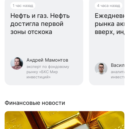
1 час назад
4 часа назад
Нефть и газ. Нефть
Ежедневны
достигла первой
рынка акц
зоны отскока
вверх, инд
Андрей Мамонтов
Васили
эксперт по фондовому
рынку «БКС Мир
аналитик
инвестиций»
инвестиц
Финансовые новости