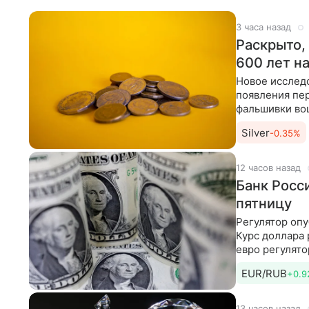
3 часа назад
Раскрыто,
600 лет н
Новое исслед
появления пер
фальшивки вош
академии
Silver
-0.35%
12 часов назад
Банк Росс
пятницу
Регулятор опу
Курс доллара 
евро регулято
EUR/RUB
+0.9
13 часов назад