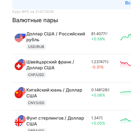
Вс
Курс ФРС на 31.07.2026
Валютные пары
Доллар США / Российский
81.4077
₽
+0.59%
рубль
USD/RUB
Швейцарский франк /
1.237471
$
-0.31%
Доллар США
CHF/USD
Китайский юань / Доллар
0.148128
$
+0.06%
США
CNY/USD
Фунт стерлингов / Доллар
1.347
$
+0.05%
США
GBP/USD