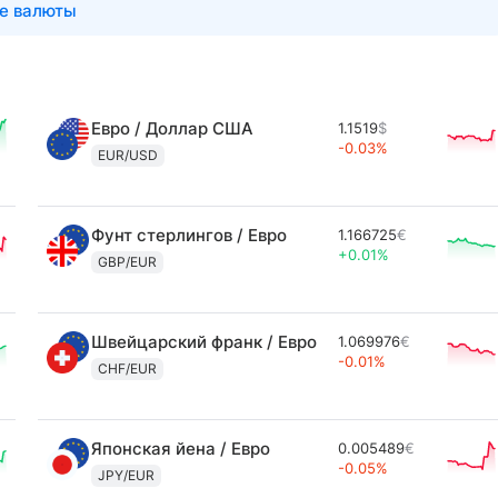
е валюты
Евро / Доллар США
1.1519
$
-0.03%
EUR/USD
Фунт стерлингов / Евро
1.166725
€
+0.01%
GBP/EUR
Швейцарский франк / Евро
1.069976
€
-0.01%
CHF/EUR
Японская йена / Евро
0.005489
€
-0.05%
JPY/EUR