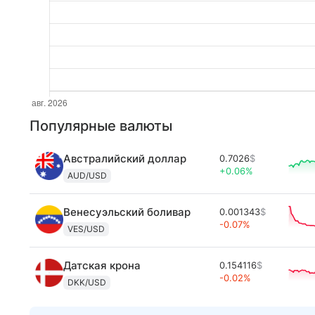
Популярные валюты
Австралийский доллар
0.7026
$
+0.06%
AUD/USD
Венесуэльский боливар
0.001343
$
-0.07%
VES/USD
Датская крона
0.154116
$
-0.02%
DKK/USD