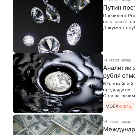
Путин пос
Президент Рос
по огранке ал
Документ опу
«В целях
14 часов назад
Аналитик 
рубля отм
В ближайшей 
предвидится. 
Орлова, зани
анализа
MOEX
-0.04%
14 часов назад
Междунаро