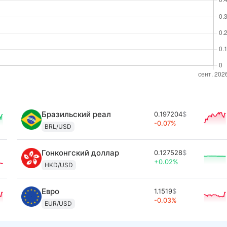
Бразильский реал
0.197204
$
-0.07%
BRL/USD
Гонконгский доллар
0.127528
$
+0.02%
HKD/USD
Евро
1.1519
$
-0.03%
EUR/USD