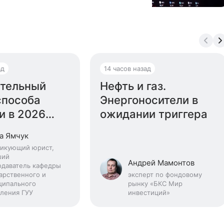
ад
14 часов назад
тельный
Нефть и газ.
способа
Энергоносители в
и в 2026
ожидании триггера
а Ямчук
тикующий юрист,
ший
Андрей Мамонтов
одаватель кафедры
арственного и
эксперт по фондовому
ципального
рынку «БКС Мир
ления ГУУ
инвестиций»