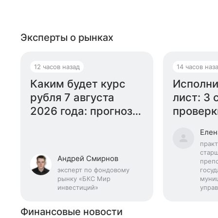
Эксперты о рынках
12 часов назад
14 часов наз
Каким будет курс
Исполни
рубля 7 августа
лист: 3 
2026 года: прогноз
проверк
эксперта
году
Елен
прак
стар
Андрей Смирнов
преп
эксперт по фондовому
госуд
рынку «БКС Мир
муни
инвестиций»
управ
Финансовые новости