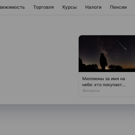
вижимость
Торговля
Курсы
Налоги
Пенсии
как ставка ЦБ
рублем
ссийской экономике и с каким
Миллионы за имя на
нансам Mail рассказал Михаил
небе: кто покупает
звезды
Финансы
рынку «БКС Мир инвестиций».