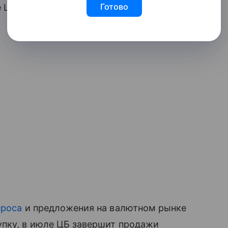
Готово
 ЦБ», — добавил он.
проса
и предложения на валютном рынке
упку, в июле ЦБ завершит продажи