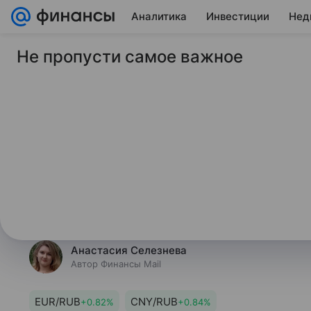
Аналитика
Инвестиции
Нед
Не пропусти самое важное
8 июня 2026
Финансы Mail
Эксперт объяснил, 
решит проблемы с 
О том, какой курс валют нужен ро
она столкнется в реальности, Фи
Зельцер, эксперт по фондовому 
Анастасия Селезнева
Автор Финансы Mail
EUR/RUB
CNY/RUB
+0.82%
+0.84%