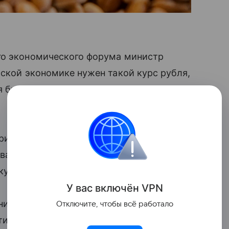
го экономического форума министр
йской экономике нужен такой курс рубля,
 бизнеса, а для экспортеров
экспорт
риятен и текущий низкий курс
товаться под импорт по текущим высоким
купательный настрой на рынке.
У вас включ
ён
V
P
N
низкая ставка — не нужно было бы
Отключите, чтобы всё работало
тия своих рублевых трат. Поэтому ключ