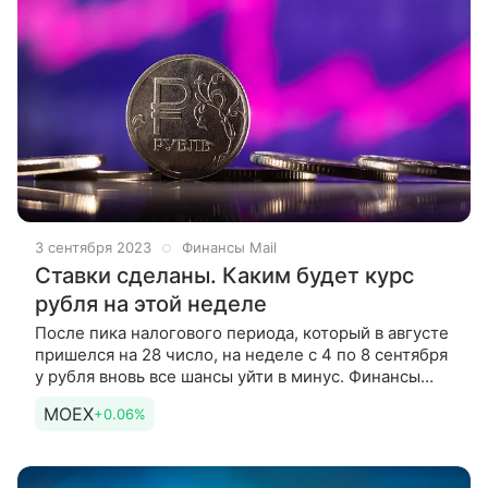
3 сентября 2023
Финансы Mail
Ставки сделаны. Каким будет курс
рубля на этой неделе
После пика налогового периода, который в августе
пришелся на 28 число, на неделе с 4 по 8 сентября
у рубля вновь все шансы уйти в минус. Финансы
Mail.ru опросили пять аналитиков и выяснили, как
MOEX
+0.06%
будет вести