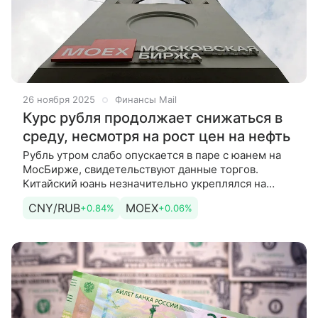
26 ноября 2025
Финансы Mail
Курс рубля продолжает снижаться в
среду, несмотря на рост цен на нефть
Рубль утром слабо опускается в паре с юанем на
МосБирже, свидетельствуют данные торгов.
Китайский юань незначительно укреплялся на
Московской бирже на открытии торгов в среду к
CNY/RUB
MOEX
+0.84%
+0.06%
рублю. Российской валюте не помогает изменить
вектор даже небольшое повышение