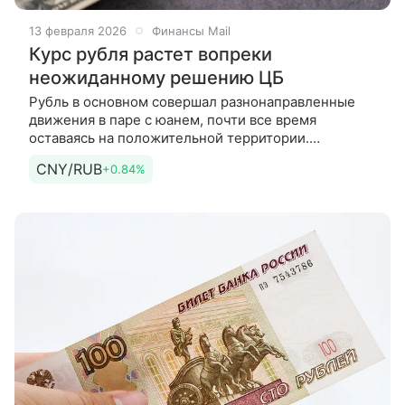
13 февраля 2026
Финансы Mail
Курс рубля растет вопреки
неожиданному решению ЦБ
Рубль в основном совершал разнонаправленные
движения в паре с юанем, почти все время
оставаясь на положительной территории.
Во второй половине торгов российская валюта
CNY/RUB
+0.84%
ускорила укрепление: юань установил