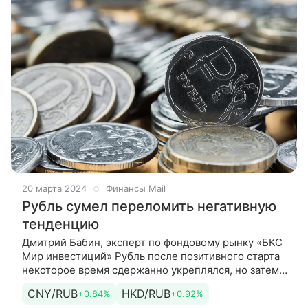
20 марта 2024
Финансы Mail
Рубль сумел переломить негативную
тенденцию
Дмитрий Бабин, эксперт по фондовому рынку «БКС
Мир инвестиций» Рубль после позитивного старта
некоторое время сдержанно укреплялся, но затем
вернулся к нисходящей
CNY/RUB
HKD/RUB
+0.84%
+0.92%