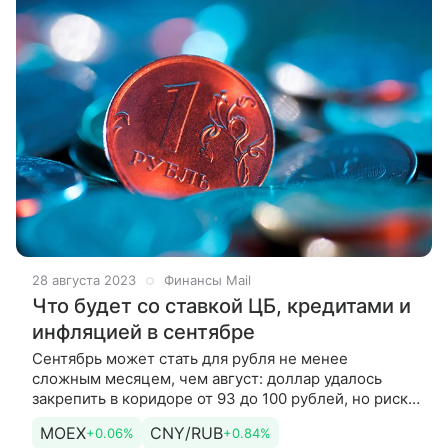
28 августа 2023
Финансы Mail
Что будет со ставкой ЦБ, кредитами и
инфляцией в сентябре
Сентябрь может стать для рубля не менее
сложным месяцем, чем август: доллар удалось
закрепить в коридоре от 93 до 100 рублей, но риски
для российской валюты сохраняются. В середине
MOEX
CNY/RUB
+0.06%
+0.84%
месяца совет директоров ЦБ