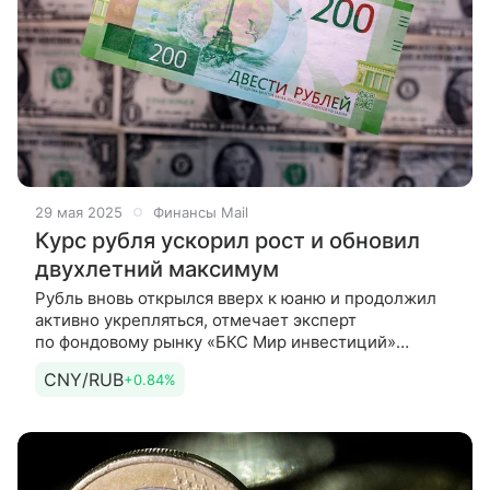
29 мая 2025
Финансы Mail
Курс рубля ускорил рост и обновил
двухлетний максимум
Рубль вновь открылся вверх к юаню и продолжил
активно укрепляться, отмечает эксперт
по фондовому рынку «БКС Мир инвестиций»
Дмитрий Бабин. Пара CNY/RUB впервые с мая
CNY/RUB
+0.84%
2023 г. приближалась к отметке 10,84