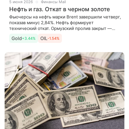
5 июня 2026
Финансы Mail
Нефть и газ. Откат в черном золоте
Фьючерсы на нефть марки Brent завершили четверг,
показав минус 2,84%. Нефть формирует
технический откат. Ормузский пролив закрыт —
среднесрочно, до его фактического открытия, это
Gold
OIL
+3.44%
-1.54%
поддерживает цены на нефть.