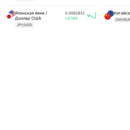
Японская йена /
Китайск
0.006283
$
Доллар США
+0.19%
CNY/EU
JPY/USD