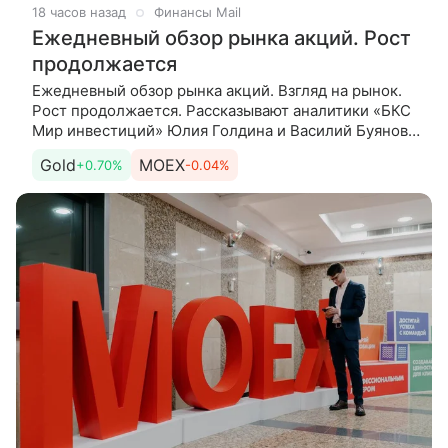
18 часов назад
Финансы Mail
Ежедневный обзор рынка акций. Рост
продолжается
Ежедневный обзор рынка акций. Взгляд на рынок.
Рост продолжается. Рассказывают аналитики «БКС
Мир инвестиций» Юлия Голдина и Василий Буянов.
Сегодня. Утренние торги начинаются на более
Gold
MOEX
+0.70%
-0.04%
сдержанной ноте: