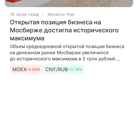
18 часов назад
Финансы Mail
Открытая позиция бизнеса на
Мосбирже достигла исторического
максимума
Объем среднедневной открытой позиции бизнеса
на денежном рынке Мосбиржи увеличился
до исторического максимума в 3 трлн рублей.
Об этом сообщила пресс-служба торговой
MOEX
CNY/RUB
-0.04%
+0.79%
площадки. Среднедневная открытая