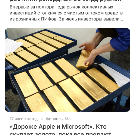
Впервые за полтора года рынок коллективных
инвестиций столкнулся с чистым оттоком средств
из розничных ПИФов. За июль инвесторы вывели из
них 4,5 млрд руб. Осторожность Банка России в
снижении ключевой
17 часов назад
Финансы Mail
«Дороже Apple и Microsoft». Кто
скупает золото, пока все продают