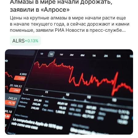
Алмазы в мире начали дорожать,
заявили в «Алросе»
Цены на крупные алмазы в мире начали расти еще
в начале текущего года, а сейчас дорожают и камни
поменьше, заявили РИА Новости в пресс-службе
«Алросы». «В части крупноразмерной продукции
ALRS
+0.13%
рост цен начался