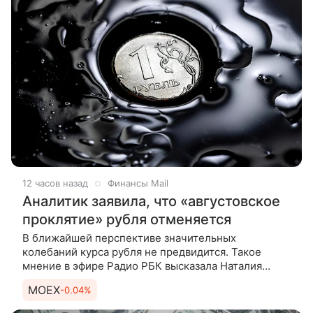
12 часов назад
Финансы Mail
Аналитик заявила, что «августовское
проклятие» рубля отменяется
В ближайшей перспективе значительных
колебаний курса рубля не предвидится. Такое
мнение в эфире Радио РБК высказала Наталия
Орлова, занимающая пост руководителя Центра
MOEX
-0.04%
макроэкономического анализа