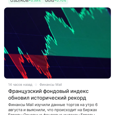
USD/RUB
Gold
+0.59%
+0.70%
на конец дня 31 июля
14 часов назад
Финансы Mail
Французский фондовый индекс
обновил исторический рекорд
Финансы Mail изучили данные торгов на утро 6
августа и выяснили, что происходит на биржах
Европы Основные фондовые индексы Европы