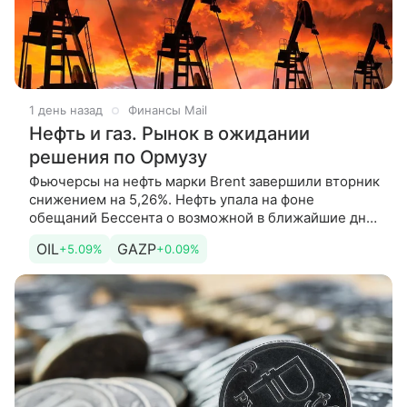
1 день назад
Финансы Mail
Нефть и газ. Рынок в ожидании
решения по Ормузу
Фьючерсы на нефть марки Brent завершили вторник
снижением на 5,26%. Нефть упала на фоне
обещаний Бессента о возможной в ближайшие дни
сделке по Ормузскому проливу. Об этом
OIL
GAZP
+5.09%
+0.09%
рассказывает Андрей Мамонтов,