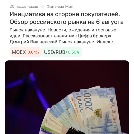
20 часов назад
Финансы Mail
Инициатива на стороне покупателей.
Обзор российского рынка на 6 августа
Рынок накануне. Новости, ожидания и торговые
идеи. Рассказывает аналитик «Цифра брокер»
Дмитрий Вишневский Рынок накануне. Индекс
МосБиржи по итогам основной торговой сессии
MOEX
USD/RUB
-0.04%
+0.59%
среды прибавил 1,43% и