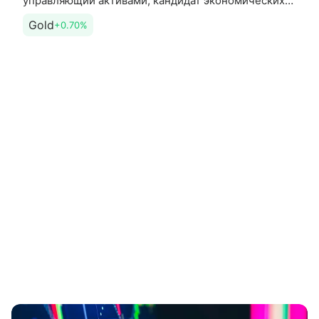
управляющий активами, кандидат экономических
наук и преподаватель Института международных
Gold
+0.70%
экономических