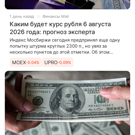
1 день назад
Финансы Mail
Каким будет курс рубля 6 августа
2026 года: прогноз эксперта
Индекс Мосбиржи сегодня предпринял еще одну
попытку штурма круглых 2300 п., но увяз за
несколько пунктов до этой отметки. Об этом
рассказывает эксперт по фондовому рынку «БКС
MOEX
UPRO
-0.04%
-0.09%
Мир инвестиций» Андрей