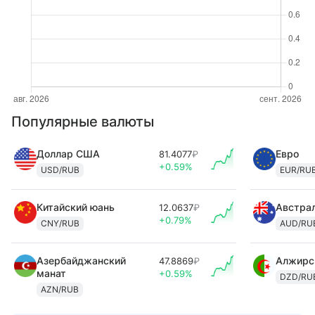
Популярные валюты
Доллар США
Евро
81.4077
₽
+0.59%
USD/RUB
EUR/RU
Китайский юань
Австра
12.0637
₽
+0.79%
CNY/RUB
AUD/RU
Азербайджанский
Алжирс
47.8869
₽
манат
+0.59%
DZD/RU
AZN/RUB