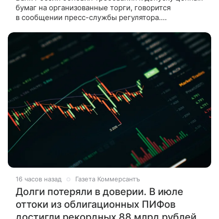
бумаг на организованные торги, говорится
в сообщении пресс-службы регулятора.
Отмечается, что в основу проекта положения легли
хорошо зарекомендовавшие
16 часов назад
Газета Коммерсантъ
Долги потеряли в доверии. В июле
оттоки из облигационных ПИФов
достигли рекордных 88 млрд рублей