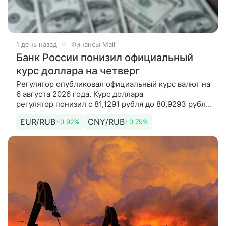
1 день назад
Финансы Mail
Банк России понизил официальный
курс доллара на четверг
Регулятор опубликовал официальный курс валют на
6 августа 2026 года. Курс доллара
регулятор понизил с 81,1291 рубля до 80,9293 рубля.
Курс евро регулятор понизил с 93,5824 рубля до
EUR/RUB
CNY/RUB
+0.92%
+0.79%
93,1901 рубля. Кроме