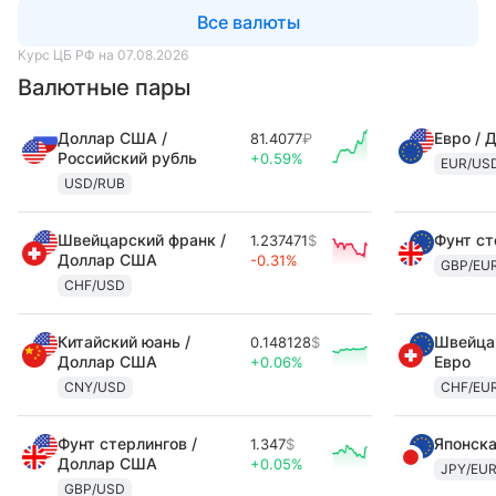
Все валюты
Курс ЦБ РФ на 07.08.2026
Валютные пары
Доллар США /
Евро / 
81.4077
₽
Российский рубль
+0.59%
EUR/US
USD/RUB
Швейцарский франк /
Фунт ст
1.237471
$
Доллар США
-0.31%
GBP/EU
CHF/USD
Китайский юань /
Швейцар
0.148128
$
Доллар США
Евро
+0.06%
CNY/USD
CHF/EU
Фунт стерлингов /
Японска
1.347
$
Доллар США
+0.05%
JPY/EU
GBP/USD