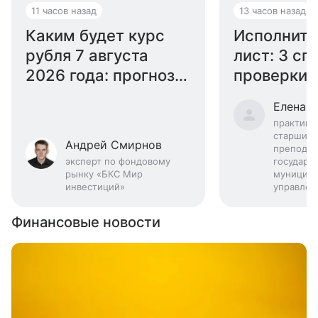
11 часов назад
13 часов назад
Каким будет курс
Исполните
рубля 7 августа
лист: 3 сп
2026 года: прогноз
проверки 
эксперта
году
Елена 
практику
старший
Андрей Смирнов
преподав
эксперт по фондовому
государс
рынку «БКС Мир
муниципа
инвестиций»
управлен
Финансовые новости