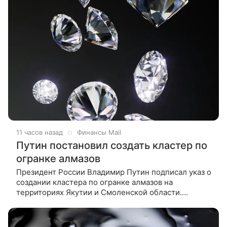
11 часов назад
Финансы Mail
Путин постановил создать кластер по
огранке алмазов
Президент России Владимир Путин подписал указ о
создании кластера по огранке алмазов на
территориях Якутии и Смоленской области.
Документ опубликован на официальном портале
правовой информации. «В целях