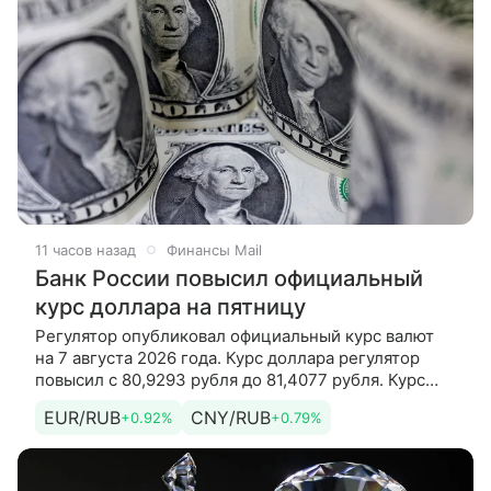
11 часов назад
Финансы Mail
Банк России повысил официальный
курс доллара на пятницу
Регулятор опубликовал официальный курс валют
на 7 августа 2026 года. Курс доллара регулятор
повысил с 80,9293 рубля до 81,4077 рубля. Курс
евро регулятор повысил с 93,1901 рубля до 94,0585
EUR/RUB
CNY/RUB
+0.92%
+0.79%
рубля. Кроме