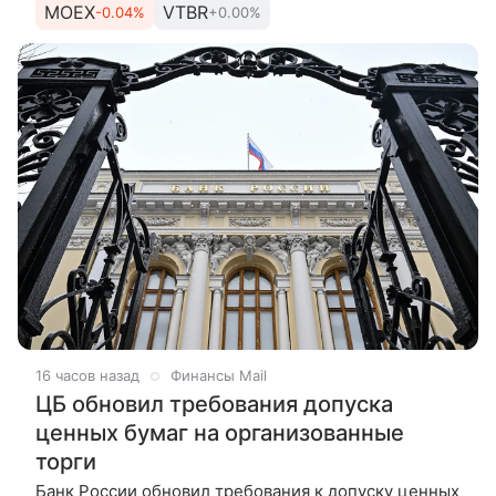
MOEX
VTBR
-0.04%
+0.00%
июля. Рост произошел на фоне
16 часов назад
Финансы Mail
ЦБ обновил требования допуска
ценных бумаг на организованные
торги
Банк России обновил требования к допуску ценных