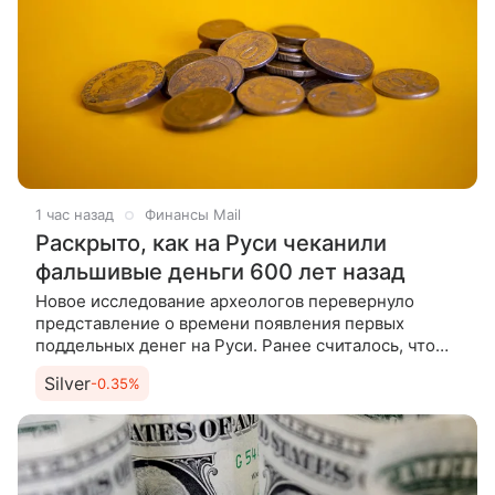
1 час назад
Финансы Mail
Раскрыто, как на Руси чеканили
фальшивые деньги 600 лет назад
Новое исследование археологов перевернуло
представление о времени появления первых
поддельных денег на Руси. Ранее считалось, что
фальшивки вошли в оборот в 1420-х годах, однако
Silver
-0.35%
данные Российской академии