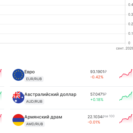
Евро
93.1901
₽
-0.42%
EUR/RUB
Австралийский доллар
57.0471
₽
+0.18%
AUD/RUB
Армянский драм
за
100
22.1034
₽
-0.01%
AMD/RUB