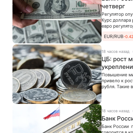
четверг
Регулятор опу
Курс доллара 
евро регулято
EUR/RUB
-0.4
18 часов назад
ЦБ: рост 
укреплени
Повышение ми
привело к ро
рубля. Такие 
обсуждения
18 часов назад
Банк Росс
Банк России п
говорится в к