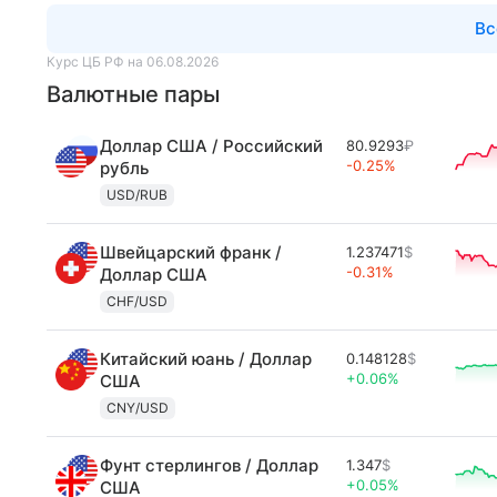
Вс
Курс ЦБ РФ на 06.08.2026
Валютные пары
Доллар США / Российский
80.9293
₽
-0.25%
рубль
USD/RUB
Швейцарский франк /
1.237471
$
-0.31%
Доллар США
CHF/USD
Китайский юань / Доллар
0.148128
$
+0.06%
США
CNY/USD
Фунт стерлингов / Доллар
1.347
$
+0.05%
США