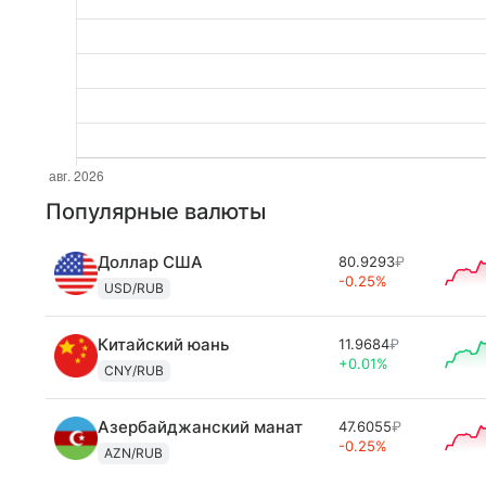
Популярные валюты
Доллар США
80.9293
₽
-0.25%
USD/RUB
Китайский юань
11.9684
₽
+0.01%
CNY/RUB
Азербайджанский манат
47.6055
₽
-0.25%
AZN/RUB