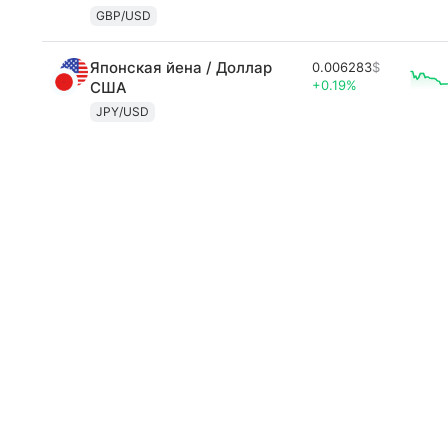
GBP/USD
Японская йена / Доллар
0.006283
$
+0.19%
США
JPY/USD