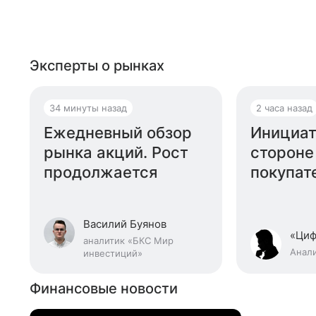
Эксперты о рынках
34 минуты назад
2 часа назад
Ежедневный обзор
Инициат
рынка акций. Рост
стороне
продолжается
покупат
российс
на 6 авг
Василий Буянов
«Циф
аналитик «БКС Мир
Анал
инвестиций»
Финансовые новости