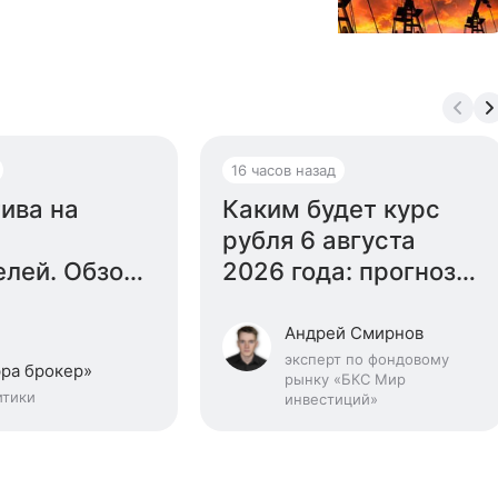
16 часов назад
ива на
Каким будет курс
рубля 6 августа
елей. Обзор
2026 года: прогноз
кого рынка
эксперта
уста
Андрей Смирнов
эксперт по фондовому
ра брокер»
рынку «БКС Мир
итики
инвестиций»