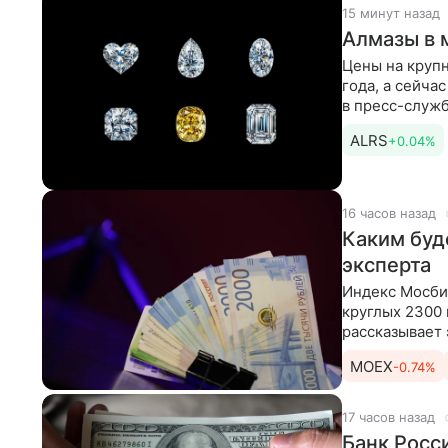
15 минут назад
Алмазы в 
Цены на крупн
года, а сейча
в пресс-служ
цен начался
ALRS
+0.04%
16 часов назад
Каким буде
эксперта
Индекс Мосби
круглых 2300 
рассказывает
Андрей
MOEX
-0.74%
17 часов назад
Банк Росс