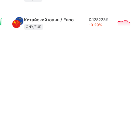
Китайский юань / Евро
0.128223
€
-0.29%
CNY/EUR