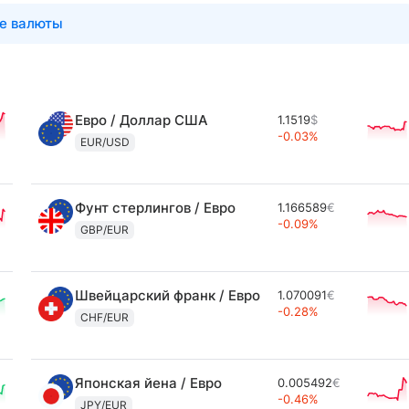
е валюты
Евро / Доллар США
1.1519
$
-0.03%
EUR/USD
Фунт стерлингов / Евро
1.166589
€
-0.09%
GBP/EUR
Швейцарский франк / Евро
1.070091
€
-0.28%
CHF/EUR
Японская йена / Евро
0.005492
€
-0.46%
JPY/EUR