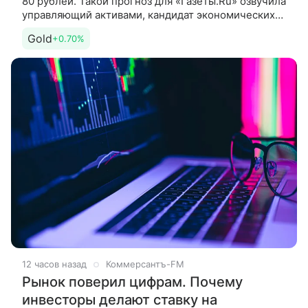
80 рублей. Такой прогноз для «Газеты.Ru» озвучила
управляющий активами, кандидат экономических
наук и преподаватель Института международных
Gold
+0.70%
экономических
12 часов назад
Коммерсантъ-FM
Рынок поверил цифрам. Почему
инвесторы делают ставку на