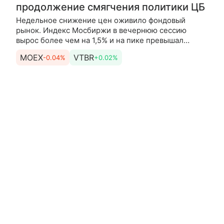
продолжение смягчения политики ЦБ
Недельное снижение цен оживило фондовый
рынок. Индекс Мосбиржи в вечернюю сессию
вырос более чем на 1,5% и на пике превышал
отметку в 2300 пунктов — это максимум с начала
MOEX
VTBR
-0.04%
+0.02%
июля. Рост произошел на фоне