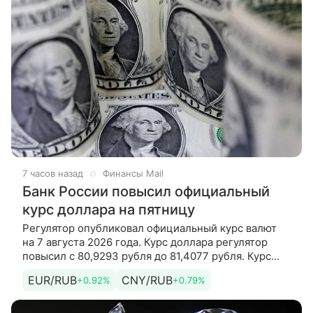
7 часов назад
Финансы Mail
Банк России повысил официальный
курс доллара на пятницу
Регулятор опубликовал официальный курс валют
на 7 августа 2026 года. Курс доллара регулятор
повысил с 80,9293 рубля до 81,4077 рубля. Курс
евро регулятор повысил с 93,1901 рубля до 94,0585
EUR/RUB
CNY/RUB
+0.92%
+0.79%
рубля. Кроме