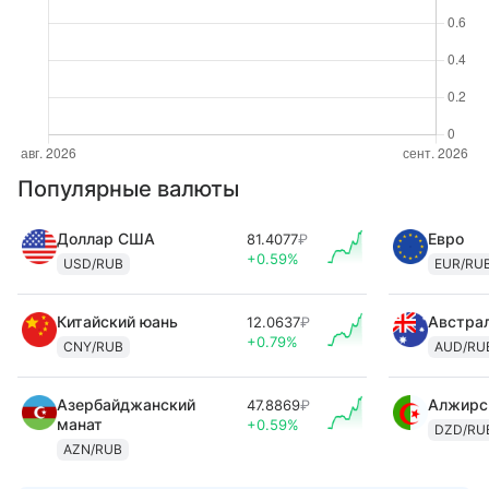
Популярные валюты
Доллар США
Евро
81.4077
₽
+0.59%
USD/RUB
EUR/RU
Китайский юань
Австра
12.0637
₽
+0.79%
CNY/RUB
AUD/RU
Азербайджанский
Алжирс
47.8869
₽
манат
+0.59%
DZD/RU
AZN/RUB