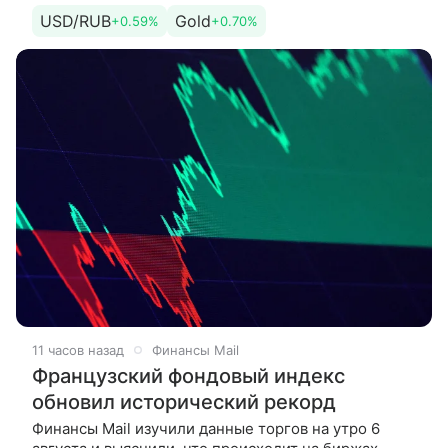
России. «Международные резервы по состоянию
USD/RUB
Gold
+0.59%
+0.70%
на конец дня 31 июля
11 часов назад
Финансы Mail
Французский фондовый индекс
обновил исторический рекорд
Финансы Mail изучили данные торгов на утро 6