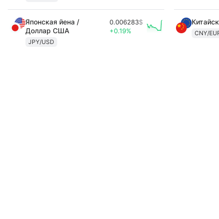
Японская йена /
Китайск
0.006283
$
Доллар США
+0.19%
CNY/EU
JPY/USD