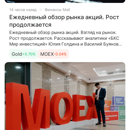
14 часов назад
Финансы Mail
Ежедневный обзор рынка акций. Рост
продолжается
Ежедневный обзор рынка акций. Взгляд на рынок.
Рост продолжается. Рассказывают аналитики «БКС
Мир инвестиций» Юлия Голдина и Василий Буянов.
Сегодня. Утренние торги начинаются на более
Gold
MOEX
+0.70%
-0.04%
сдержанной ноте: