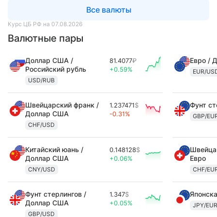
Все валюты
Курс ЦБ РФ на 07.08.2026
Валютные пары
Доллар США /
Евро / 
81.4077
₽
Российский рубль
+0.59%
EUR/US
USD/RUB
Швейцарский франк /
Фунт ст
1.237471
$
Доллар США
-0.31%
GBP/EU
CHF/USD
Китайский юань /
Швейцар
0.148128
$
Доллар США
Евро
+0.06%
CNY/USD
CHF/EU
Фунт стерлингов /
Японска
1.347
$
Доллар США
+0.05%
JPY/EU
GBP/USD