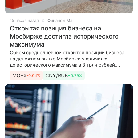
15 часов назад
Финансы Mail
Открытая позиция бизнеса на
Мосбирже достигла исторического
максимума
Объем среднедневной открытой позиции бизнеса
на денежном рынке Мосбиржи увеличился
до исторического максимума в 3 трлн рублей.
Об этом сообщила пресс-служба торговой
MOEX
CNY/RUB
-0.04%
+0.79%
площадки. Среднедневная открытая