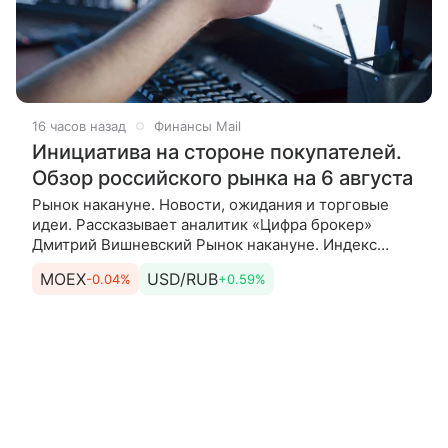
16 часов назад
Финансы Mail
Инициатива на стороне покупателей.
Обзор российского рынка на 6 августа
Рынок накануне. Новости, ожидания и торговые
идеи. Рассказывает аналитик «Цифра брокер»
Дмитрий Вишневский Рынок накануне. Индекс
МосБиржи по итогам основной торговой сессии
MOEX
USD/RUB
-0.04%
+0.59%
среды прибавил 1,43% и