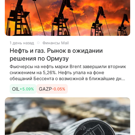
1 день назад
Финансы Mail
Нефть и газ. Рынок в ожидании
решения по Ормузу
Фьючерсы на нефть марки Brent завершили вторник
снижением на 5,26%. Нефть упала на фоне
обещаний Бессента о возможной в ближайшие дни
сделке по Ормузскому проливу. Об этом
OIL
GAZP
+5.09%
-0.05%
рассказывает Андрей Мамонтов,