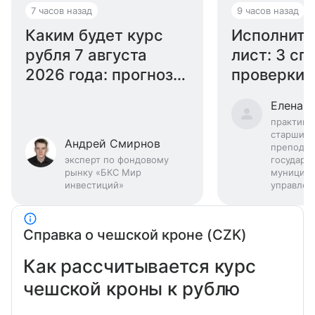
7 часов назад
9 часов назад
Каким будет курс
Исполните
рубля 7 августа
лист: 3 сп
2026 года: прогноз
проверки 
эксперта
году
Елена 
практику
старший
Андрей Смирнов
преподав
эксперт по фондовому
государс
рынку «БКС Мир
муниципа
инвестиций»
управлен
Справка о чешской кроне (CZK)
Как рассчитывается курс
чешской кроны к рублю