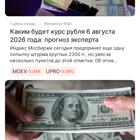
1 день назад
Финансы Mail
Каким будет курс рубля 6 августа
2026 года: прогноз эксперта
Индекс Мосбиржи сегодня предпринял еще одну
попытку штурма круглых 2300 п., но увяз за
несколько пунктов до этой отметки. Об этом
рассказывает эксперт по фондовому рынку «БКС
MOEX
UPRO
-0.04%
-0.09%
Мир инвестиций» Андрей