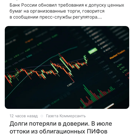
Банк России обновил требования к допуску ценных
бумаг на организованные торги, говорится
в сообщении пресс-службы регулятора.
Отмечается, что в основу проекта положения легли
хорошо зарекомендовавшие
12 часов назад
Газета Коммерсантъ
Долги потеряли в доверии. В июле
оттоки из облигационных ПИФов