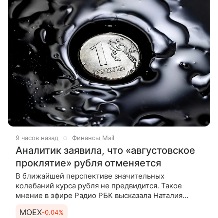
9 часов назад
Финансы Mail
Аналитик заявила, что «августовское
проклятие» рубля отменяется
В ближайшей перспективе значительных
колебаний курса рубля не предвидится. Такое
мнение в эфире Радио РБК высказала Наталия
Орлова, занимающая пост руководителя Центра
MOEX
-0.04%
макроэкономического анализа