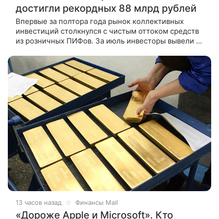
достигли рекордных 88 млрд рублей
Впервые за полтора года рынок коллективных
инвестиций столкнулся с чистым оттоком средств
из розничных ПИФов. За июль инвесторы вывели из
них 4,5 млрд руб. Осторожность Банка России в
снижении ключевой
13 часов назад
Финансы Mail
«Дороже Apple и Microsoft». Кто