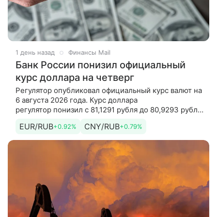
1 день назад
Финансы Mail
Банк России понизил официальный
курс доллара на четверг
Регулятор опубликовал официальный курс валют на
6 августа 2026 года. Курс доллара
регулятор понизил с 81,1291 рубля до 80,9293 рубля.
Курс евро регулятор понизил с 93,5824 рубля до
EUR/RUB
CNY/RUB
+0.92%
+0.79%
93,1901 рубля. Кроме