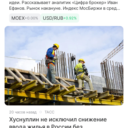
идеи. Рассказывает аналитик «Цифра брокер» Иван
Ефанов. Рынок накануне. Индекс МосБиржи в среду
закрыл основную торговую сессию снижением на
MOEX
USD/RUB
+0.00%
+0.92%
0,69%,
20 часов назад
ТАСС
Хуснуллин не исключил снижение
ввода жилья в России без