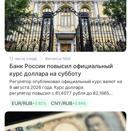
12 часов назад
Финансы Mail
Банк России повысил официальный
курс доллара на субботу
Регулятор опубликовал официальный курс валют на
8 августа 2026 года. Курс доллара
регулятор повысил с 81,4077 рубля до 82,1665
рубля. Курс евро регулятор повысил с
EUR/RUB
CNY/RUB
+0.82%
+0.84%
94,0585 рубля до 94,8366 рубля. Кроме