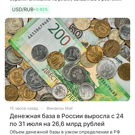
популярности стейблкоинов, привязанных
USD/RUB
+0.92%
к доллару США. По его словам, это
15 часов назад
Финансы Mail
Денежная база в России выросла с 24
по 31 июля на 26,6 млрд рублей
Объем денежной базы в узком определении в РФ