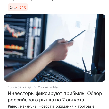
продолжают подниматься утром в пятницу после
OIL
-1.54%
существенного роста по итогам
20 часов назад
Финансы Mail
Инвесторы фиксируют прибыль. Обзор
российского рынка на 7 августа
Рынок накануне. Новости, ожидания и торговые