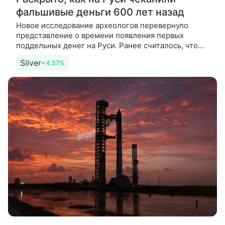
фальшивые деньги 600 лет назад
Новое исследование археологов перевернуло
представление о времени появления первых
поддельных денег на Руси. Ранее считалось, что
фальшивки вошли в оборот в 1420-х годах, однако
Silver
+4.57%
данные Российской академии