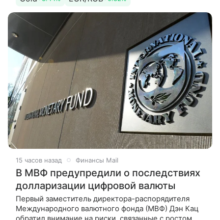
Ормузском проливе.
15 часов назад
Финансы Mail
В МВФ предупредили о последствиях
долларизации цифровой валюты
Первый заместитель директора-распорядителя
Международного валютного фонда (МВФ) Дэн Кац
обратил внимание на риски, связанные с ростом