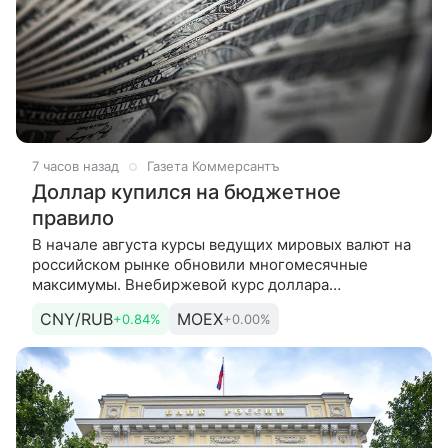
7 часов назад
Газета Коммерсантъ
Доллар купился на бюджетное
правило
В начале августа курсы ведущих мировых валют на
российском рынке обновили многомесячные
максимумы. Внебиржевой курс доллара
поднимался до отметки 83 руб./$, биржевой курс
CNY/RUB
MOEX
+0.84%
+0.00%
юаня — до 12,25 руб./CNY. Ослаблению