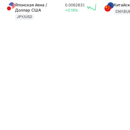
Японская йена /
Китайск
0.006283
$
Доллар США
+0.19%
CNY/EU
JPY/USD