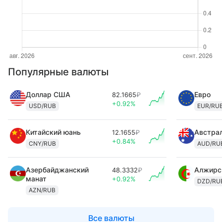
Популярные валюты
Доллар США
Евро
82.1665
₽
+0.92%
USD/RUB
EUR/RU
Китайский юань
Австра
12.1655
₽
+0.84%
CNY/RUB
AUD/RU
Азербайджанский
Алжирс
48.3332
₽
манат
+0.92%
DZD/RU
AZN/RUB
Все валюты