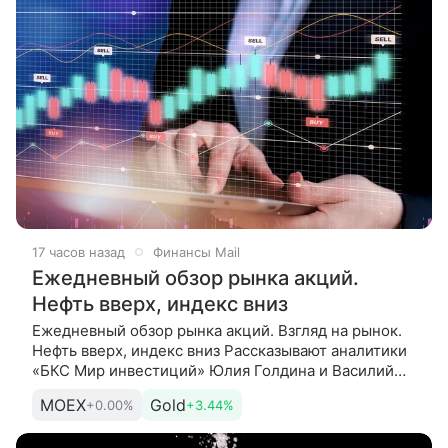
17 часов назад
Финансы Mail
Ежедневный обзор рынка акций.
Нефть вверх, индекс вниз
Ежедневный обзор рынка акций. Взгляд на рынок.
Нефть вверх, индекс вниз Рассказывают аналитики
«БКС Мир инвестиций» Юлия Голдина и Василий
Буянов. Сегодня. Утро рынок встречает легким
MOEX
Gold
+0.00%
+3.44%
снижением: в начале