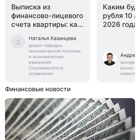
Выписка из
Каким буд
финансово-лицевого
рубля 10 а
счета квартиры: как
2026 года:
получить
эксперта
Наталья Казанцева
доцент кафедры
экономической политики
Андрей
и экономических
измерений
эксперт 
Госуниверситета
рынку «Б
управления
инвестиц
Финансовые новости