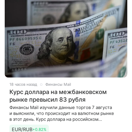
18 часов назад
Финансы Mail
Курс доллара на межбанковском
рынке превысил 83 рубля
Финансы Mail изучили данные торгов 7 августа
и выяснили, что происходит на валютном рынке
в этот день. Курс доллара на российском
межбанковском рынке вновь превышал 83 рубля,
EUR/RUB
+0.82%
свидетельствуют данные