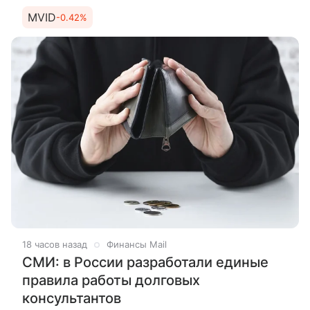
выражении, рассказали РИА Новости в крупных
MVID
-0.42%
маркетплейсах. Холодный
18 часов назад
Финансы Mail
СМИ: в России разработали единые
правила работы долговых
консультантов