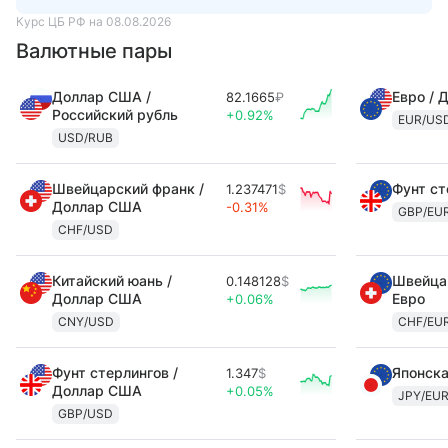
Курс ЦБ РФ на 08.08.2026
Валютные пары
Доллар США /
Евро / 
82.1665
₽
Российский рубль
+0.92%
EUR/US
USD/RUB
Швейцарский франк /
Фунт ст
1.237471
$
Доллар США
-0.31%
GBP/EU
CHF/USD
Китайский юань /
Швейцар
0.148128
$
Доллар США
Евро
+0.06%
CNY/USD
CHF/EU
Фунт стерлингов /
Японска
1.347
$
Доллар США
+0.05%
JPY/EU
GBP/USD