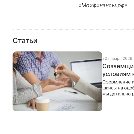
«Моифинансы.рф»
Статьи
22 января 2026
Созаемщик
условиям 
Оформление и
шансы на одоб
мы детально 
по ипотеке и