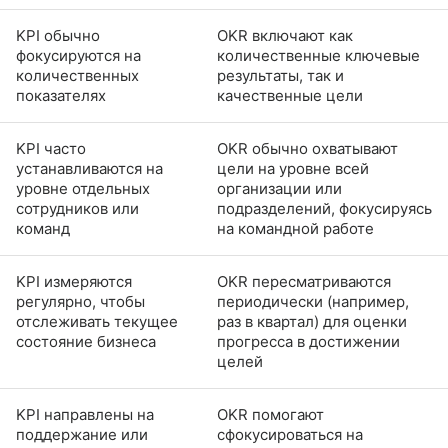
KPI обычно
OKR включают как
фокусируются на
количественные ключевые
количественных
результаты, так и
показателях
качественные цели
KPI часто
OKR обычно охватывают
устанавливаются на
цели на уровне всей
уровне отдельных
организации или
сотрудников или
подразделений, фокусируясь
команд
на командной работе
KPI измеряются
OKR пересматриваются
регулярно, чтобы
периодически (например,
отслеживать текущее
раз в квартал) для оценки
состояние бизнеса
прогресса в достижении
целей
KPI направлены на
OKR помогают
поддержание или
сфокусироваться на