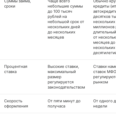
Суммы займа,
Чаще всего
Обычно кр
сроки
небольшие суммы
кредиты (ип
до 100 тысяч
автокредит
рублей на
десятков ты
небольшой срок от
нескольких
нескольких дней
миллионов 
до нескольких
длительный
месяцев
от несколь
месяцев до
нескольких
десятилети
Процентная
Высокие ставки,
Ставки нам
ставка
максимальный
ставок МФО
размер
регулируют
регулируется
рынком
законодательством
Скорость
От пяти минут до
От одного д
оформления
получаса
недели