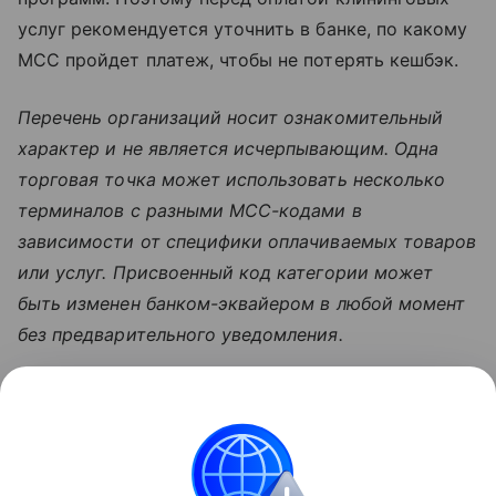
услуг рекомендуется уточнить в банке, по какому
MCC пройдет платеж, чтобы не потерять кешбэк.
Перечень организаций носит ознакомительный
характер и не является исчерпывающим. Одна
торговая точка может использовать несколько
терминалов с разными MCC-кодами в
зависимости от специфики оплачиваемых товаров
или услуг. Присвоенный код категории может
быть изменен банком-эквайером в любой момент
без предварительного уведомления.
Узнать больше по теме
Платежные системы: самые
популярные в России и в мире
В статье разбираемся с видами и принципами