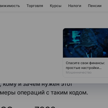
вижимость
Торговля
Курсы
Налоги
Пенсии
иньки и
ля услуг по изготовлению
Спасите свои финансы:
прографических работ. От его
простые настройки
против мошенников
Мошенничество
 начисление кешбэка за услуги
 кому и зачем нужен этот
меры операций с таким кодом.