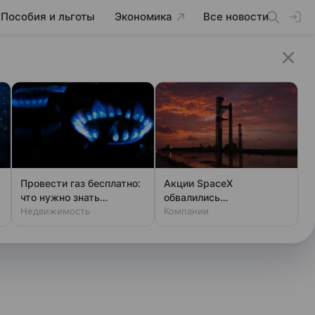
Пособия и льготы
Экономика
Все новости
Провести газ бесплатно:
Акции SpaceX
что нужно знать
обвалились
владельцам дач
Недвижимость
одновременно с аварией
Компании
на Луне