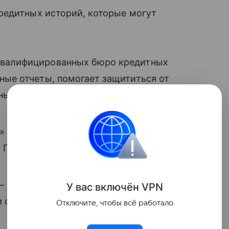
редитных историй, которые могут
квалифицированных бюро кредитных
ные отчеты, помогает защититься от
ный кредитный рейтинг и подбирает
;
» (НБКИ) — одно из ведущих БКИ в
. Предоставляет кредитные отчеты
— крупное БКИ, предоставляющее
У вас включ
ён
V
P
N
и финансовым организациям и
Отключите, чтобы всё работало