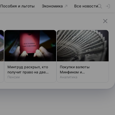
Пособия и льготы
Экономика
Все новости
Минтруд раскрыл, кто
Покупки валюты
получит право на две
Минфином и
пенсии
Пенсии
спекулянтами разогнали
Аналитика
курс до 83 руб./$