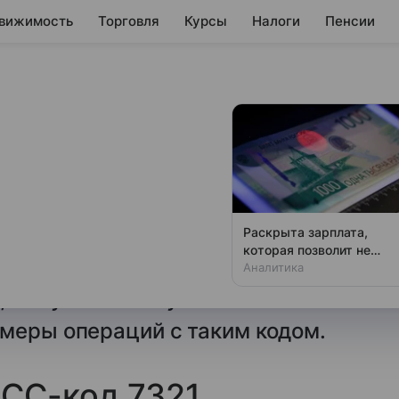
вижимость
Торговля
Курсы
Налоги
Пенсии
ые бюро
ля бюро кредитных историй,
ты и услуги по оценке
ильного определения зависит
Раскрыта зарплата,
которая позволит не
 кредитной истории и
чувствовать зависти
Аналитика
 кому и зачем нужен этот
меры операций с таким кодом.
MCC-код 7321