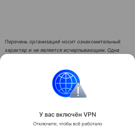
Перечень организаций носит ознакомительный
характер и не является исчерпывающим. Одна
торговая точка может использовать несколько
терминалов с разными MCC-кодами в
зависимости от специфики оплачиваемых товаров
или услуг. Присвоенный код категории может
быть изменен банком-эквайером в любой момент
без предварительного уведомления.
У вас включ
ён
V
P
N
Поделиться
Отключите, чтобы всё работало