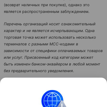
(возврат наличных при покупке), однако это
является распространенным заблуждением.
Перечень организаций носит ознакомительный
характер и не является исчерпывающим. Одна
торговая точка может использовать несколько
терминалов с разными MCC-кодами в
зависимости от специфики оплачиваемых товаров
или услуг. Присвоенный код категории может
быть изменен банком-эквайером в любой момент
без предварительного уведомления.
Узнать больше по теме
Платежные системы: самые
популярные в России и в мире
В статье разбираемся с видами и принципами
работы популярных платежных систем в России.