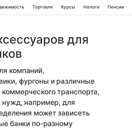
вижимость
Торговля
Курсы
Налоги
Пенсии
ксессуаров для
иков
ля компаний,
вики, фургоны и различные
 коммерческого транспорта,
х нужд, например, для
ределения может зависеть
ные банки по-разному