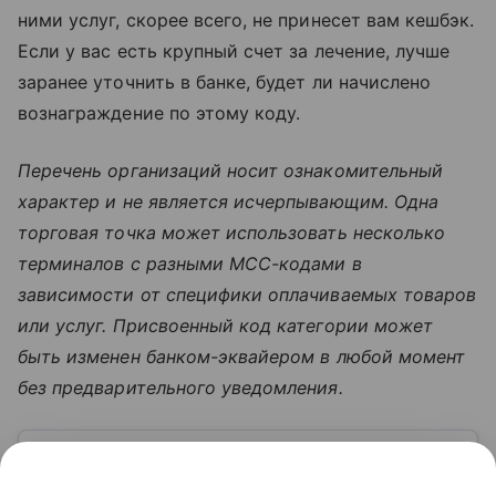
ними услуг, скорее всего, не принесет вам кешбэк.
Если у вас есть крупный счет за лечение, лучше
заранее уточнить в банке, будет ли начислено
вознаграждение по этому коду.
Перечень организаций носит ознакомительный
характер и не является исчерпывающим. Одна
торговая точка может использовать несколько
терминалов с разными MCC-кодами в
зависимости от специфики оплачиваемых товаров
или услуг. Присвоенный код категории может
быть изменен банком-эквайером в любой момент
без предварительного уведомления.
Узнать больше по теме
Деньги: постигаем основы финансовой