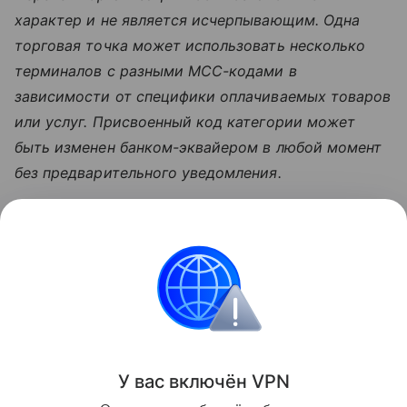
характер и не является исчерпывающим. Одна
торговая точка может использовать несколько
терминалов с разными MCC-кодами в
зависимости от специфики оплачиваемых товаров
или услуг. Присвоенный код категории может
быть изменен банком-эквайером в любой момент
без предварительного уведомления.
Узнать больше по теме
Платежные системы: самые
популярные в России и в мире
В статье разбираемся с видами и принципами
работы популярных платежных систем в России.
Читать дальше
У вас включ
ён
V
P
N
Поделиться