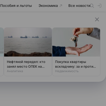
Пособия и льготы
Экономика
Все новости
Нефтяной передел: кто
Покупка квартиры
занял место ОПЕК на
вскладчину: за и против
мировой арене
Аналитика
по мнению россиян
Недвижимость