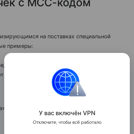
чек с MCC-кодом
лизирующимся на поставках специальной
ые примеры:
редлагающая в том числе
т механических и химических
а» (Улан-Удэ, Республика Бурятия);
У вас включ
ён
V
P
N
Отключите, чтобы всё работало