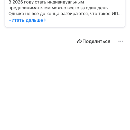
В 2026 году стать индивидуальным
предпринимателем можно всего за один день.
Однако не все до конца разбираются, что такое ИП,
какие есть нюансы в его оформлении. Подробнее
Читать дальше
разбираемся в статье.
Поделиться