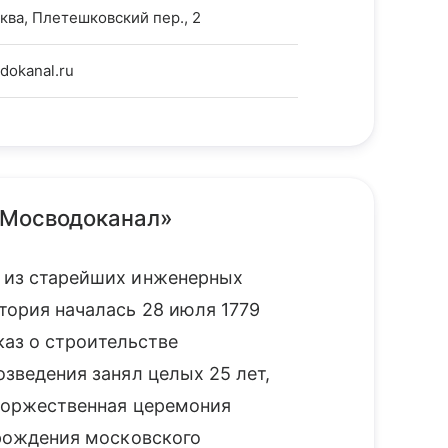
ква, Плетешковский пер., 2
okanal.ru
«Мосводоканал»
 из старейших инженерных
тория началась 28 июля 1779
указ о строительстве
зведения занял целых 25 лет,
 торжественная церемония
 рождения московского