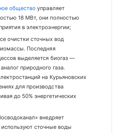
ное общество
управляет
стью 18 МВт, они полностью
приятия в электроэнергии;
ссе очистки сточных вод
биомассы. Последняя
цессов выделяется биогаз —
аналог природного газа.
электростанций на Курьяновских
ниях для производства
чивая до 50% энергетических
Мосводоканал» внедряет
е используют сточные воды