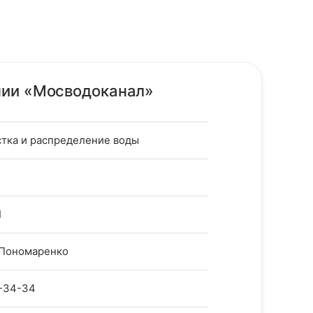
нии «Мосводоканал»
стка и распределение воды
I
 Пономаренко
3-34-34