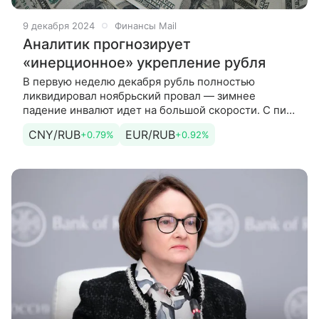
9 декабря 2024
Финансы Mail
Аналитик прогнозирует
«инерционное» укрепление рубля
В первую неделю декабря рубль полностью
ликвидировал ноябрьский провал — зимнее
падение инвалют идет на большой скорости. С пика
осени юань, доллар и евро резко и быстро рухнули
CNY/RUB
EUR/RUB
+0.79%
+0.92%
до 14%, отмечает Михаил