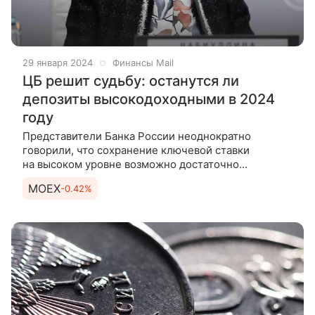
29 января 2024
Финансы Mail
ЦБ решит судьбу: останутся ли
депозиты высокодоходными в 2024
году
Представители Банка России неоднократно
говорили, что сохранение ключевой ставки
на высоком уровне возможно достаточно
длительное время. В этом случае сохранится
MOEX
-0.42%
и высокая доходность по вкладам. Правда,