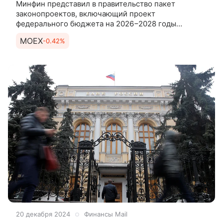
Минфин представил в правительство пакет
законопроектов, включающий проект
федерального бюджета на 2026−2028 годы
и поправки в закон о бюджете на 2025
MOEX
-0.42%
и анонсировал приватизацию крупнейших
госкомпаний,
20 декабря 2024
Финансы Mail