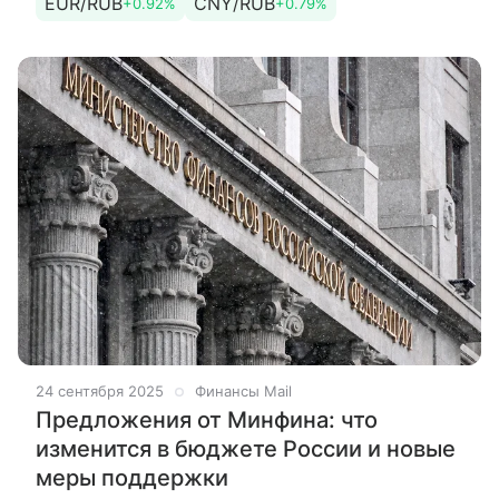
EUR/RUB
CNY/RUB
+0.92%
+0.79%
«БКС Мир
24 сентября 2025
Финансы Mail
Предложения от Минфина: что
изменится в бюджете России и новые
меры поддержки