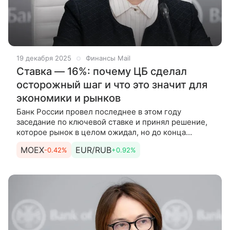
19 декабря 2025
Финансы Mail
Ставка — 16%: почему ЦБ сделал
осторожный шаг и что это значит для
экономики и рынков
Банк России провел последнее в этом году
заседание по ключевой ставке и принял решение,
которое рынок в целом ожидал, но до конца
не считал гарантированным. Регулятор снизил
MOEX
EUR/RUB
-0.42%
+0.92%
ставку на 50 базисных пунктов —