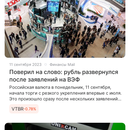
11 сентября 2023
Финансы Mail
Поверил на слово: рубль развернулся
после заявлений на ВЭФ
Российская валюта в понедельник, 11 сентября,
начала торги с резкого укрепления впервые с июля.
Это произошло сразу после нескольких заявлений
на Восточном экономическом форуме (ВЭФ)
VTBR
-0.78%
во Владивостоке. Глава