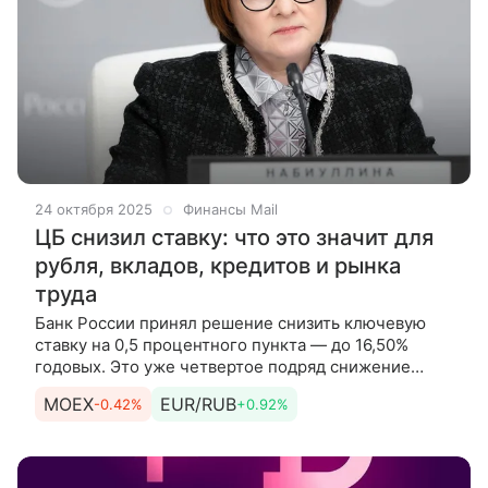
24 октября 2025
Финансы Mail
ЦБ снизил ставку: что это значит для
рубля, вкладов, кредитов и рынка
труда
Банк России принял решение снизить ключевую
ставку на 0,5 процентного пункта — до 16,50%
годовых. Это уже четвертое подряд снижение
ставки за год. Финансы Mail разбирались, как это
MOEX
EUR/RUB
-0.42%
+0.92%
изменение повлияет