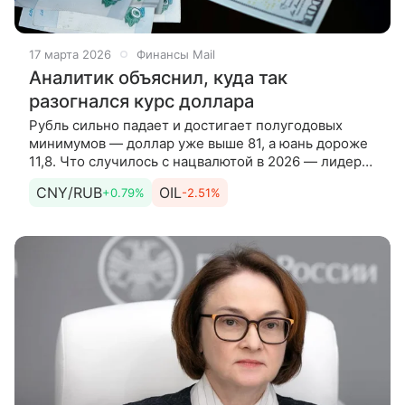
17 марта 2026
Финансы Mail
Аналитик объяснил, куда так
разогнался курс доллара
Рубль сильно падает и достигает полугодовых
минимумов — доллар уже выше 81, а юань дороже
11,8. Что случилось с нацвалютой в 2026 — лидером
укрепления 2025? Рассказывает Михаил Зельцер,
CNY/RUB
OIL
+0.79%
-2.51%
аналитик «БКС Мир