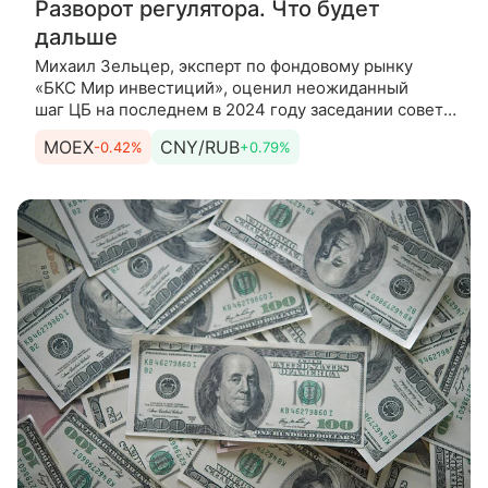
Разворот регулятора. Что будет
дальше
Михаил Зельцер, эксперт по фондовому рынку
«БКС Мир инвестиций», оценил неожиданный
шаг ЦБ на последнем в 2024 году заседании совета
директоров. Оригинальное решение, ведь все
MOEX
CNY/RUB
-0.42%
+0.79%
ждали как минимум +200 б.п.