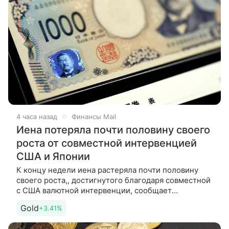
4 часа назад
Финансы Mail
Иена потеряла почти половину своего
роста от совместной интервенцией
США и Японии
К концу недели иена растеряла почти половину
своего роста,, достигнутого благодаря совместной
с США валютной интервенции, сообщает
Bloomberg. Как пишет новостное агентство, данное
Gold
+3.41%
обстоятельство лишь