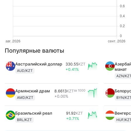
Популярные валюты
Австралийский доллар
Азерба
330.55
KZT
манат
+0.41%
AUD/KZT
AZN/KZ
Армянский драм
за
1000
Белорус
8.6613
KZT
+0.00%
AMD/KZT
BYN/KZ
Бразильский реал
Венгерс
91.92
KZT
+0.71%
BRL/KZT
HUF/KZ