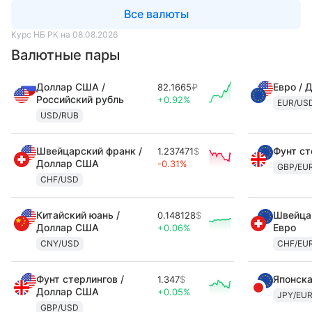
Все валюты
Курс НБ РК на 08.08.2026
Валютные пары
Доллар США /
Евро / 
82.1665
₽
Российский рубль
+0.92%
EUR/US
USD/RUB
Швейцарский франк /
Фунт ст
1.237471
$
Доллар США
-0.31%
GBP/EU
CHF/USD
Китайский юань /
Швейцар
0.148128
$
Доллар США
Евро
+0.06%
CNY/USD
CHF/EU
Фунт стерлингов /
Японска
1.347
$
Доллар США
+0.05%
JPY/EU
GBP/USD