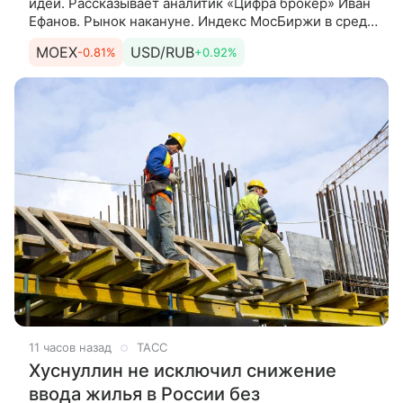
идеи. Рассказывает аналитик «Цифра брокер» Иван
Ефанов. Рынок накануне. Индекс МосБиржи в среду
закрыл основную торговую сессию снижением на
MOEX
USD/RUB
-0.81%
+0.92%
0,69%,
11 часов назад
ТАСС
Хуснуллин не исключил снижение
ввода жилья в России без