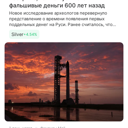
фальшивые деньги 600 лет назад
Новое исследование археологов перевернуло
представление о времени появления первых
поддельных денег на Руси. Ранее считалось, что
фальшивки вошли в оборот в 1420-х годах, однако
Silver
+4.54%
данные Российской академии