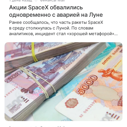
1 день назад
Финансы Mail
Акции SpaceX обвалились
одновременно с аварией на Луне
Ранее сообщалось, что часть ракеты SpaceX
в среду столкнулась с Луной. По словам
аналитиков, инцидент стал «хорошей метафорой»
для стремительного падения акций производителя
космической техники. Об этом