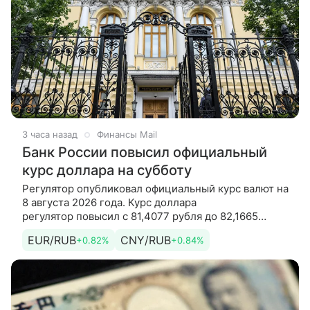
3 часа назад
Финансы Mail
Банк России повысил официальный
курс доллара на субботу
Регулятор опубликовал официальный курс валют на
8 августа 2026 года. Курс доллара
регулятор повысил с 81,4077 рубля до 82,1665
рубля. Курс евро регулятор повысил с
EUR/RUB
CNY/RUB
+0.82%
+0.84%
94,0585 рубля до 94,8366 рубля. Кроме