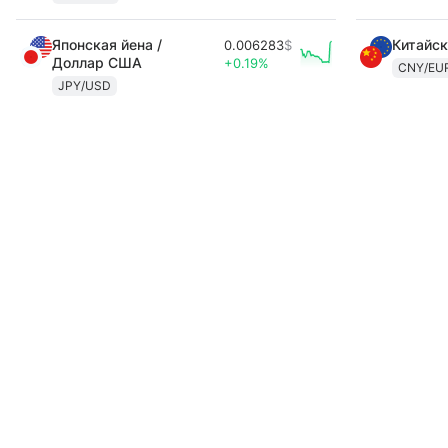
Японская йена /
Китайск
0.006283
$
Доллар США
+0.19%
CNY/EU
JPY/USD