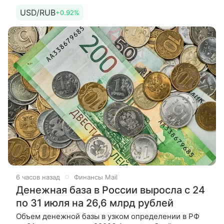
популярности стейблкоинов, привязанных
USD/RUB
+0.92%
к доллару США. По его словам, это
6 часов назад
Финансы Mail
Денежная база в России выросла с 24
по 31 июля на 26,6 млрд рублей
Объем денежной базы в узком определении в РФ