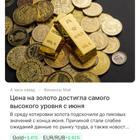
4 часа назад
Финансы Mail
Цена на золото достигла самого
высокого уровня с июня
В среду котировки золота подскочили до пиковых
значений с конца июня. Причиной стали слабее
ожиданий данные по рынку труда, а также новости
о возможном возобновлении судоходства в
Gold
EUR/RUB
+3.41%
+0.82%
Ормузском проливе.