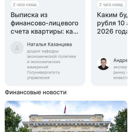
2 часа назад
2 часа назад
Выписка из
Каким буд
финансово-лицевого
рубля 10 а
счета квартиры: как
2026 года:
получить
эксперта
Наталья Казанцева
доцент кафедры
экономической политики
Андрей
и экономических
измерений
эксперт 
Госуниверситета
рынку «Б
управления
инвестиц
Финансовые новости