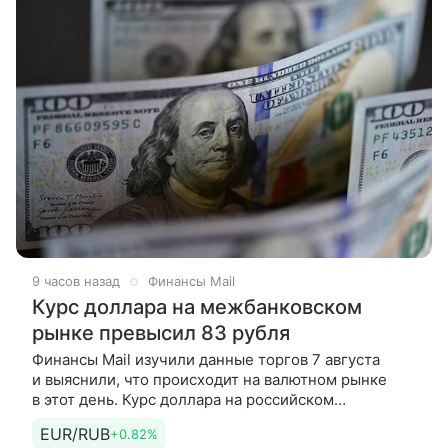
9 часов назад
Финансы Mail
Курс доллара на межбанковском
рынке превысил 83 рубля
Финансы Mail изучили данные торгов 7 августа
и выяснили, что происходит на валютном рынке
в этот день. Курс доллара на российском
межбанковском рынке вновь превышал 83 рубля,
EUR/RUB
+0.82%
свидетельствуют данные