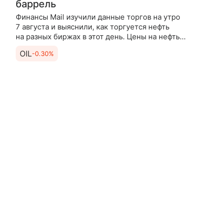
баррель
Финансы Mail изучили данные торгов на утро
7 августа и выяснили, как торгуется нефть
на разных биржах в этот день. Цены на нефть
продолжают подниматься утром в пятницу после
OIL
-0.30%
существенного роста по итогам