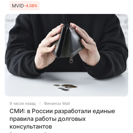
выражении, рассказали РИА Новости в крупных
MVID
-4.08%
маркетплейсах. Холодный
9 часов назад
Финансы Mail
СМИ: в России разработали единые
правила работы долговых
консультантов