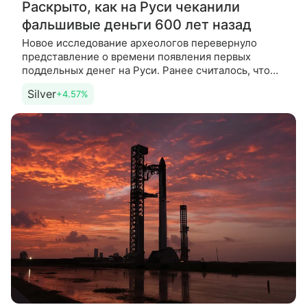
Раскрыто, как на Руси чеканили
фальшивые деньги 600 лет назад
Новое исследование археологов перевернуло
представление о времени появления первых
поддельных денег на Руси. Ранее считалось, что
фальшивки вошли в оборот в 1420-х годах, однако
Silver
+4.57%
данные Российской академии