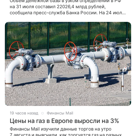
Объем денежной базы в узком определении в РФ
на 31 июля составил 22026,4 млрд рублей,
сообщила пресс-служба Банка России. На 24 июля
денежная база в России равнялась 21999,8 млрд
рублей. Таким образом,
19 часов назад
Финансы Mail
Цены на газ в Европе выросли на 3%
Финансы Mail изучили данные торгов на утро
7 августа и выяснили, как торгуется газ на разных