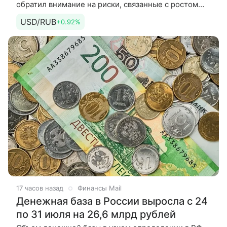
обратил внимание на риски, связанные с ростом
популярности стейблкоинов, привязанных
USD/RUB
+0.92%
к доллару США. По его словам, это
17 часов назад
Финансы Mail
Денежная база в России выросла с 24
по 31 июля на 26,6 млрд рублей