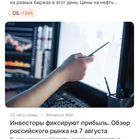
на разных биржах в этот день. Цены на нефть
продолжают подниматься утром в пятницу после
OIL
-1.54%
существенного роста по итогам
22 часа назад
Финансы Mail
Инвесторы фиксируют прибыль. Обзор
российского рынка на 7 августа