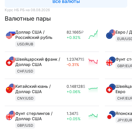
Все валюты
Курс НБ РБ на 08.08.2026
Валютные пары
Доллар США /
Евро / 
82.1665
₽
Российский рубль
+0.92%
EUR/US
USD/RUB
Швейцарский франк /
Фунт ст
1.237471
$
Доллар США
-0.31%
GBP/EU
CHF/USD
Китайский юань /
Швейцар
0.148128
$
Доллар США
Евро
+0.06%
CNY/USD
CHF/EU
Фунт стерлингов /
Японска
1.347
$
Доллар США
+0.05%
JPY/EU
GBP/USD