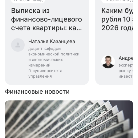
Выписка из
Каким буд
финансово-лицевого
рубля 10 а
счета квартиры: как
2026 года:
получить
эксперта
Наталья Казанцева
доцент кафедры
экономической политики
Андрей
и экономических
измерений
эксперт 
Госуниверситета
рынку «Б
управления
инвестиц
Финансовые новости