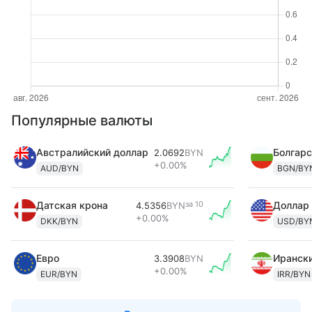
Популярные валюты
Австралийский доллар
Болгарс
2.0692
BYN
+0.00%
AUD/BYN
BGN/BY
Датская крона
за
10
Доллар
4.5356
BYN
+0.00%
DKK/BYN
USD/BY
Евро
Ирански
3.3908
BYN
+0.00%
EUR/BYN
IRR/BYN