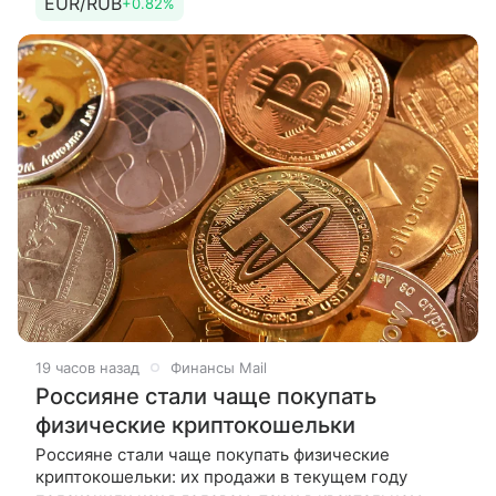
EUR/RUB
+0.82%
свидетельствуют данные
19 часов назад
Финансы Mail
Россияне стали чаще покупать
физические криптокошельки
Россияне стали чаще покупать физические
криптокошельки: их продажи в текущем году