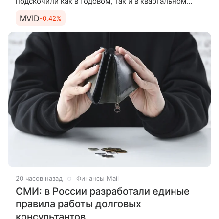
подскочили как в годовом, так и в квартальном
выражении, рассказали РИА Новости в крупных
MVID
-0.42%
маркетплейсах. Холодный
20 часов назад
Финансы Mail
СМИ: в России разработали единые
правила работы долговых
консультантов