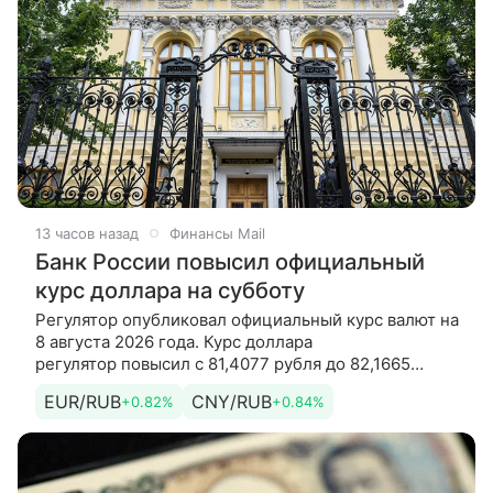
13 часов назад
Финансы Mail
Банк России повысил официальный
курс доллара на субботу
Регулятор опубликовал официальный курс валют на
8 августа 2026 года. Курс доллара
регулятор повысил с 81,4077 рубля до 82,1665
рубля. Курс евро регулятор повысил с
EUR/RUB
CNY/RUB
+0.82%
+0.84%
94,0585 рубля до 94,8366 рубля. Кроме