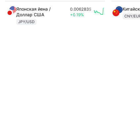
Японская йена /
Китайск
0.006283
$
Доллар США
+0.19%
CNY/EU
JPY/USD