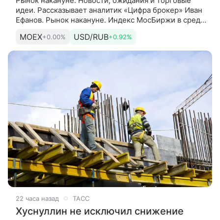
Рынок накануне. Новости, ожидания и торговые
идеи. Рассказывает аналитик «Цифра брокер» Иван
Ефанов. Рынок накануне. Индекс МосБиржи в среду
закрыл основную торговую сессию снижением на
MOEX
USD/RUB
+0.00%
+0.92%
0,69%,
22 часа назад
ТАСС
Хуснуллин не исключил снижение