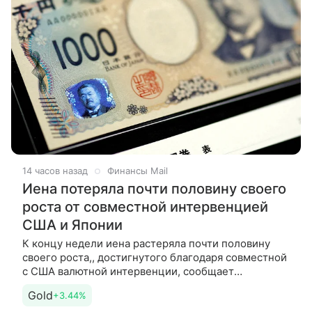
14 часов назад
Финансы Mail
Иена потеряла почти половину своего
роста от совместной интервенцией
США и Японии
К концу недели иена растеряла почти половину
своего роста,, достигнутого благодаря совместной
с США валютной интервенции, сообщает
Bloomberg. Как пишет новостное агентство, данное
Gold
+3.44%
обстоятельство лишь