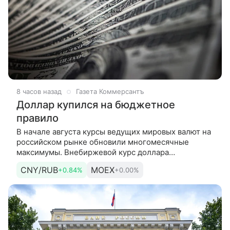
8 часов назад
Газета Коммерсантъ
Доллар купился на бюджетное
правило
В начале августа курсы ведущих мировых валют на
российском рынке обновили многомесячные
максимумы. Внебиржевой курс доллара
поднимался до отметки 83 руб./$, биржевой курс
CNY/RUB
MOEX
+0.84%
+0.00%
юаня — до 12,25 руб./CNY. Ослаблению