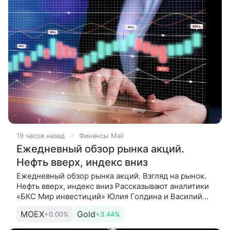
19 часов назад
Финансы Mail
Ежедневный обзор рынка акций.
Нефть вверх, индекс вниз
Ежедневный обзор рынка акций. Взгляд на рынок.
Нефть вверх, индекс вниз Рассказывают аналитики
«БКС Мир инвестиций» Юлия Голдина и Василий
Буянов. Сегодня. Утро рынок встречает легким
MOEX
Gold
+0.00%
+3.44%
снижением: в начале