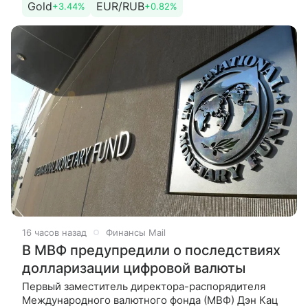
Gold
EUR/RUB
+3.44%
+0.82%
Ормузском проливе.
16 часов назад
Финансы Mail
В МВФ предупредили о последствиях
долларизации цифровой валюты
Первый заместитель директора-распорядителя
Международного валютного фонда (МВФ) Дэн Кац