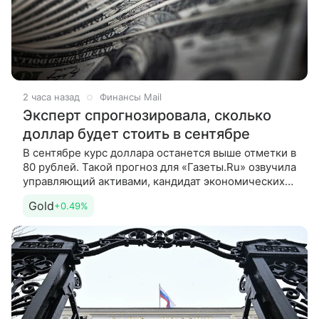
2 часа назад
Финансы Mail
Эксперт спрогнозировала, сколько
доллар будет стоить в сентябре
В сентябре курс доллара останется выше отметки в
80 рублей. Такой прогноз для «Газеты.Ru» озвучила
управляющий активами, кандидат экономических
наук и преподаватель Института международных
Gold
+0.49%
экономических