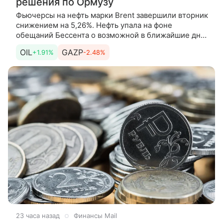
решения по Ормузу
Фьючерсы на нефть марки Brent завершили вторник
снижением на 5,26%. Нефть упала на фоне
обещаний Бессента о возможной в ближайшие дни
сделке по Ормузскому проливу. Об этом
OIL
GAZP
+1.91%
-2.48%
рассказывает Андрей Мамонтов,
23 часа назад
Финансы Mail