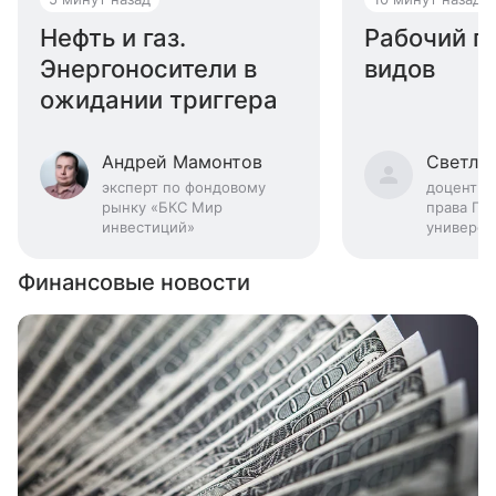
Нефть и газ.
Рабочий гр
Энергоносители в
видов
ожидании триггера
Андрей Мамонтов
Светлан
эксперт по фондовому
доцент к
рынку «БКС Мир
права Го
инвестиций»
универси
Финансовые новости