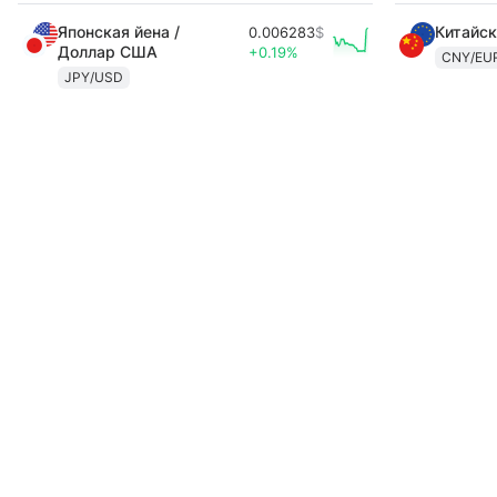
Японская йена /
Китайск
0.006283
$
Доллар США
+0.19%
CNY/EU
JPY/USD