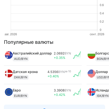
Популярные валюты
Австралийский доллар
Болгарс
2.0692
BYN
+0.35%
AUD/BYN
BGN/BY
Датская крона
за
10
Доллар
4.5356
BYN
+0.40%
DKK/BYN
USD/BY
Евро
Исландс
3.3908
BYN
+0.42%
EUR/BYN
ISK/BYN