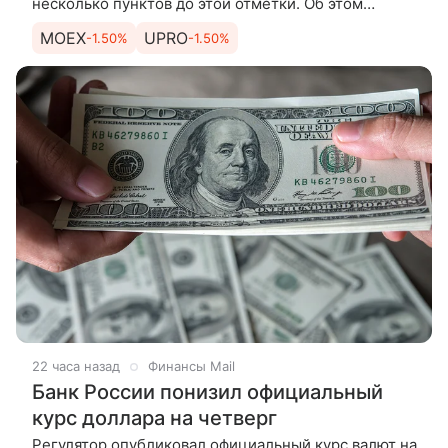
несколько пунктов до этой отметки. Об этом
рассказывает эксперт по фондовому рынку «БКС
MOEX
UPRO
-1.50%
-1.50%
Мир инвестиций» Андрей
22 часа назад
Финансы Mail
Банк России понизил официальный
курс доллара на четверг
Регулятор опубликовал официальный курс валют на