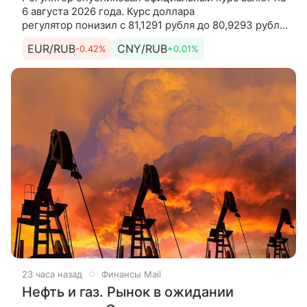
6 августа 2026 года. Курс доллара
регулятор понизил с 81,1291 рубля до 80,9293 рубля.
Курс евро регулятор понизил с 93,5824 рубля до
EUR/RUB
CNY/RUB
-0.42%
+0.01%
93,1901 рубля. Кроме
23 часа назад
Финансы Mail
Нефть и газ. Рынок в ожидании