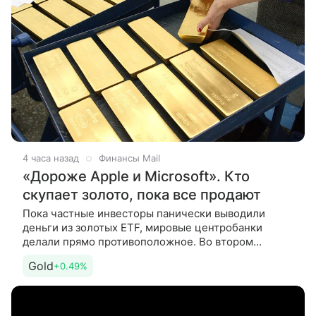
4 часа назад
Финансы Mail
«Дороже Apple и Microsoft». Кто
скупает золото, пока все продают
Пока частные инвесторы панически выводили
деньги из золотых ETF, мировые центробанки
делали прямо противоположное. Во втором
квартале 2026 года они приобрели рекордные 289
Gold
+0.49%
тонн золота — на 62% больше,