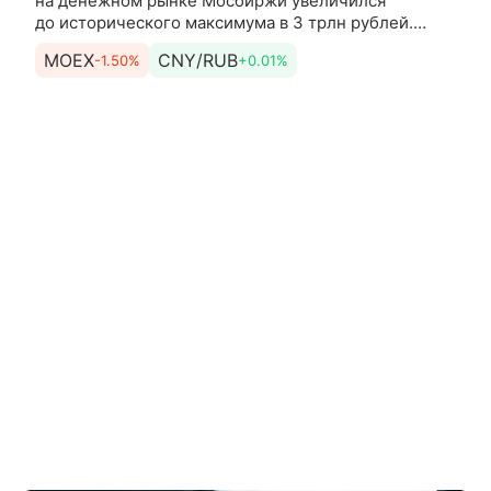
на денежном рынке Мосбиржи увеличился
до исторического максимума в 3 трлн рублей.
Об этом сообщила пресс-служба торговой
MOEX
CNY/RUB
-1.50%
+0.01%
площадки. Среднедневная открытая