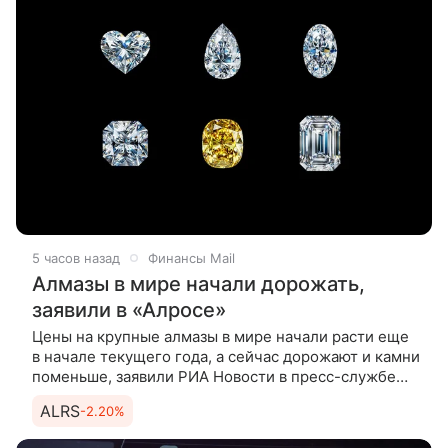
5 часов назад
Финансы Mail
Алмазы в мире начали дорожать,
заявили в «Алросе»
Цены на крупные алмазы в мире начали расти еще
в начале текущего года, а сейчас дорожают и камни
поменьше, заявили РИА Новости в пресс-службе
«Алросы». «В части крупноразмерной продукции
ALRS
-2.20%
рост цен начался