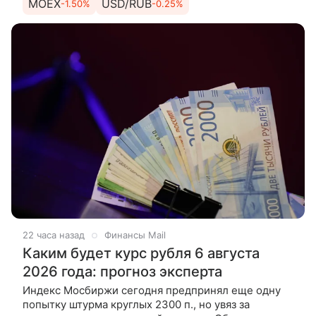
MOEX
USD/RUB
-1.50%
-0.25%
среды прибавил 1,43% и
22 часа назад
Финансы Mail
Каким будет курс рубля 6 августа
2026 года: прогноз эксперта
Индекс Мосбиржи сегодня предпринял еще одну
попытку штурма круглых 2300 п., но увяз за