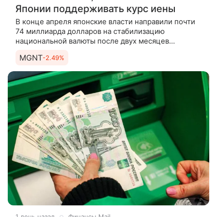
Японии поддерживать курс иены
В конце апреля японские власти направили почти
74 миллиарда долларов на стабилизацию
национальной валюты после двух месяцев
ее стремительного обвала. Эффект оказался
MGNT
-2.49%
недолгим: к 23 июля иена обновила
1 день назад
Финансы Mail