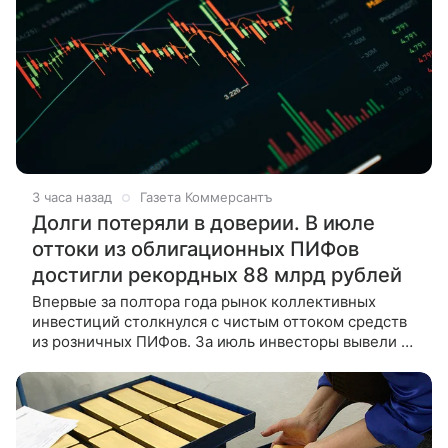
3 часа назад
Газета Коммерсантъ
Долги потеряли в доверии. В июле
оттоки из облигационных ПИФов
достигли рекордных 88 млрд рублей
Впервые за полтора года рынок коллективных
инвестиций столкнулся с чистым оттоком средств
из розничных ПИФов. За июль инвесторы вывели из
них 4,5 млрд руб. Осторожность Банка России в
снижении ключевой