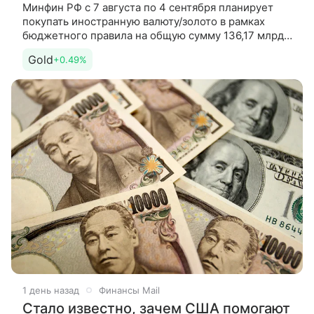
Минфин РФ с 7 августа по 4 сентября планирует
покупать иностранную валюту/золото в рамках
бюджетного правила на общую сумму 136,17 млрд
рублей, ежедневный объем операций составит
Gold
+0.49%
эквивалент 6,5 млрд рублей,
1 день назад
Финансы Mail
Стало известно, зачем США помогают