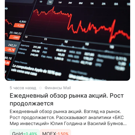
5 часов назад
Финансы Mail
Ежедневный обзор рынка акций. Рост
продолжается
Ежедневный обзор рынка акций. Взгляд на рынок.
Рост продолжается. Рассказывают аналитики «БКС
Мир инвестиций» Юлия Голдина и Василий Буянов.
Сегодня. Утренние торги начинаются на более
Gold
MOEX
+0.49%
-1.50%