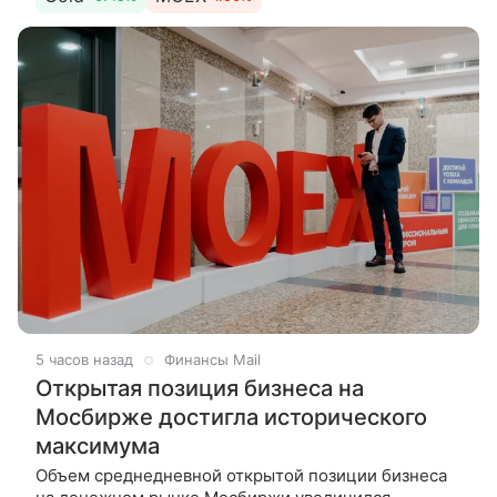
сдержанной ноте:
5 часов назад
Финансы Mail
Открытая позиция бизнеса на
Мосбирже достигла исторического
максимума
Объем среднедневной открытой позиции бизнеса