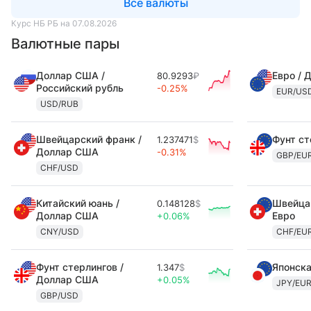
Все валюты
Курс НБ РБ на 07.08.2026
Валютные пары
Доллар США /
Евро / 
80.9293
₽
Российский рубль
-0.25%
EUR/US
USD/RUB
Швейцарский франк /
Фунт ст
1.237471
$
Доллар США
-0.31%
GBP/EU
CHF/USD
Китайский юань /
Швейцар
0.148128
$
Доллар США
Евро
+0.06%
CNY/USD
CHF/EU
Фунт стерлингов /
Японска
1.347
$
Доллар США
+0.05%
JPY/EU
GBP/USD