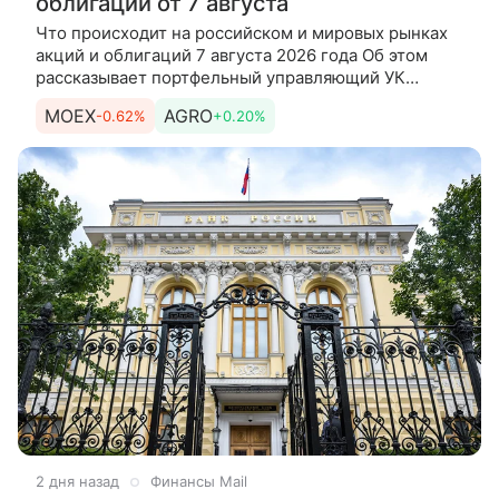
облигаций от 7 августа
Что происходит на российском и мировых рынках
акций и облигаций 7 августа 2026 года Об этом
рассказывает портфельный управляющий УК
«Первая» Максим Федосов. Российский рынок
MOEX
AGRO
-0.62%
+0.20%
Акции Индекс Московской
2 дня назад
Финансы Mail