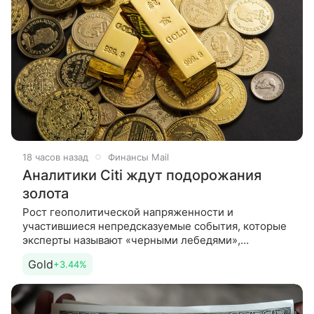
18 часов назад
Финансы Mail
Аналитики Citi ждут подорожания
золота
Рост геополитической напряженности и
участившиеся непредсказуемые события, которые
эксперты называют «черными лебедями»,
продолжают поддерживать привлекательность
Gold
+3.44%
золота на длинную дистанцию, даже несмотря