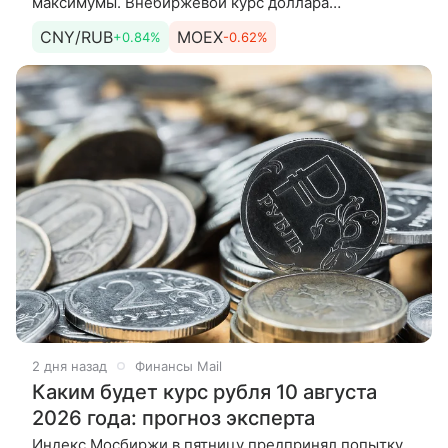
максимумы. Внебиржевой курс доллара
поднимался до отметки 83 руб./$, биржевой курс
CNY/RUB
MOEX
+0.84%
-0.62%
юаня — до 12,25 руб./CNY. Ослаблению
2 дня назад
Финансы Mail
Каким будет курс рубля 10 августа
2026 года: прогноз эксперта
Индекс Мосбиржи в пятницу предпринял попытку