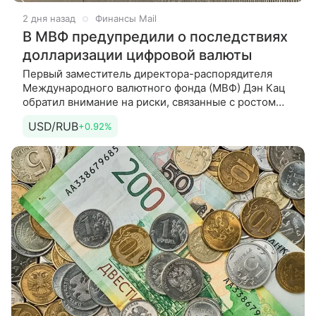
2 дня назад
Финансы Mail
В МВФ предупредили о последствиях
долларизации цифровой валюты
Первый заместитель директора-распорядителя
Международного валютного фонда (МВФ) Дэн Кац
обратил внимание на риски, связанные с ростом
популярности стейблкоинов, привязанных
USD/RUB
+0.92%
к доллару США. По его словам, это