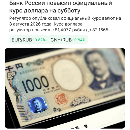
Банк России повысил официальный
курс доллара на субботу
Регулятор опубликовал официальный курс валют на
8 августа 2026 года. Курс доллара
регулятор повысил с 81,4077 рубля до 82,1665
рубля. Курс евро регулятор повысил с
EUR/RUB
CNY/RUB
+0.82%
+0.84%
94,0585 рубля до 94,8366 рубля. Кроме