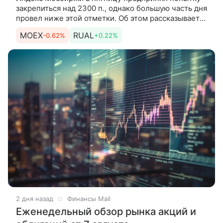
закрепиться над 2300 п., однако большую часть дня
провел ниже этой отметки. Об этом рассказывает
эксперт по фондовому рынку «БКС Мир
MOEX
RUAL
-0.62%
+0.22%
инвестиций» Андрей
2 дня назад
Финансы Mail
Еженедельный обзор рынка акций и