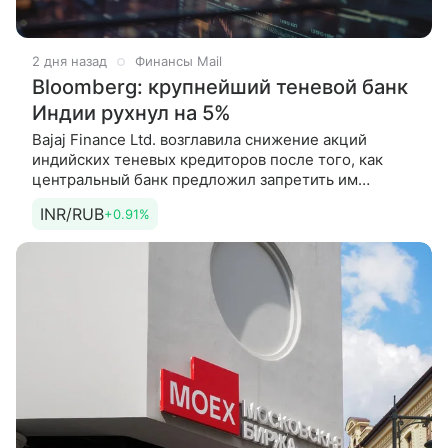
2 дня назад
Финансы Mail
Bloomberg: крупнейший теневой банк
Индии рухнул на 5%
Bajaj Finance Ltd. возглавила снижение акций
индийских теневых кредиторов после того, как
центральный банк предложил запретить им
предоставлять возобновляемые кредитные линии.
INR/RUB
+0.91%
Об этом пишет агентство