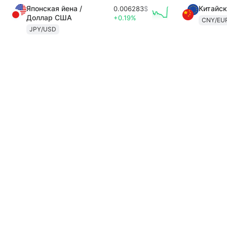
Японская йена /
Китайск
0.006283
$
Доллар США
+0.19%
CNY/EU
JPY/USD