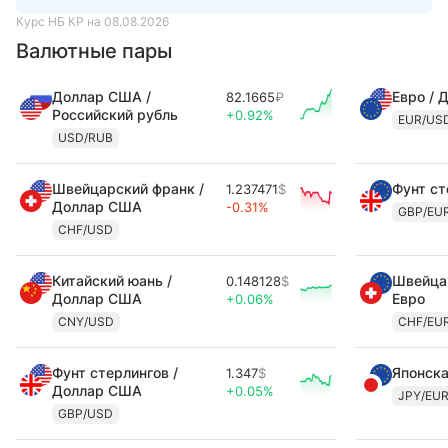
Курс НБ КР на 08.08.2026
Валютные пары
Доллар США /
Евро / 
82.1665
₽
Российский рубль
+0.92%
EUR/US
USD/RUB
Швейцарский франк /
Фунт ст
1.237471
$
Доллар США
-0.31%
GBP/EU
CHF/USD
Китайский юань /
Швейцар
0.148128
$
Доллар США
Евро
+0.06%
CNY/USD
CHF/EU
Фунт стерлингов /
Японска
1.347
$
Доллар США
+0.05%
JPY/EU
GBP/USD