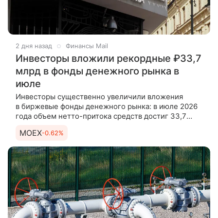
2 дня назад
Финансы Mail
Инвесторы вложили рекордные ₽33,7
млрд в фонды денежного рынка в
июле
Инвесторы существенно увеличили вложения
в биржевые фонды денежного рынка: в июле 2026
года объем нетто-притока средств достиг 33,7
млрд рублей, что стало максимальным показателем
MOEX
-0.62%
с начала текущего года.