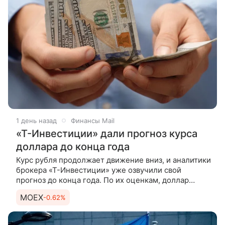
1 день назад
Финансы Mail
«Т-Инвестиции» дали прогноз курса
доллара до конца года
Курс рубля продолжает движение вниз, и аналитики
брокера «Т-Инвестиции» уже озвучили свой
прогноз до конца года. По их оценкам, доллар
будет стоить 84,5 рубля. В ходе сегодняшних
MOEX
-0.62%
торгов на Мосбирже