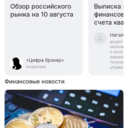
Обзор российского
Выписка и
рынка на 10 августа
финансово
счета квар
получить
Наталья
доцент к
экономич
и эконом
измерен
«Цифра брокер»
Госуниве
Аналитики
управлен
Финансовые новости