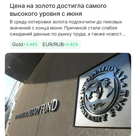
Цена на золото достигла самого
высокого уровня с июня
В среду котировки золота подскочили до пиковых
значений с конца июня. Причиной стали слабее
ожиданий данные по рынку труда, а также новости
о возможном возобновлении судоходства в
Gold
EUR/RUB
+3.44%
+0.82%
Ормузском проливе.