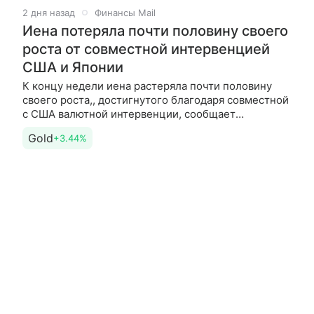
2 дня назад
Финансы Mail
Иена потеряла почти половину своего
роста от совместной интервенцией
США и Японии
К концу недели иена растеряла почти половину
своего роста,, достигнутого благодаря совместной
с США валютной интервенции, сообщает
Bloomberg. Как пишет новостное агентство, данное
Gold
+3.44%
обстоятельство лишь