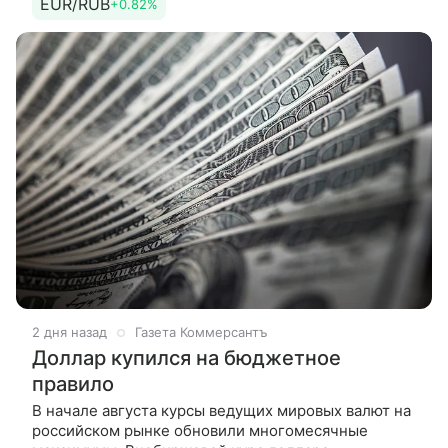
EUR/RUB
+0.82%
безопасности в администрации
2 дня назад
Газета Коммерсантъ
Доллар купился на бюджетное
правило
В начале августа курсы ведущих мировых валют на
российском рынке обновили многомесячные