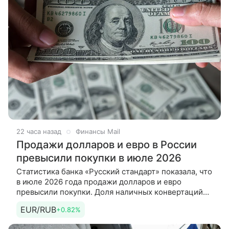
22 часа назад
Финансы Mail
Продажи долларов и евро в России
превысили покупки в июле 2026
Статистика банка «Русский стандарт» показала, что
в июле 2026 года продажи долларов и евро
превысили покупки. Доля наличных конвертаций
составила 96%, а средние чеки обмена валюты
EUR/RUB
+0.82%
снизились относительно