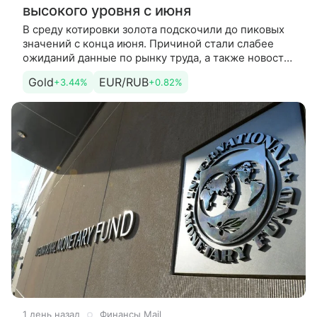
высокого уровня с июня
В среду котировки золота подскочили до пиковых
значений с конца июня. Причиной стали слабее
ожиданий данные по рынку труда, а также новости
о возможном возобновлении судоходства в
Gold
EUR/RUB
+3.44%
+0.82%
Ормузском проливе.
1 день назад
Финансы Mail