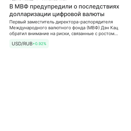
В МВФ предупредили о последствиях
долларизации цифровой валюты
Первый заместитель директора-распорядителя
Международного валютного фонда (МВФ) Дэн Кац
обратил внимание на риски, связанные с ростом
популярности стейблкоинов, привязанных
USD/RUB
+0.92%
к доллару США. По его словам, это