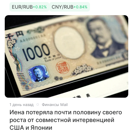
рубля. Курс евро регулятор повысил с
EUR/RUB
CNY/RUB
+0.82%
+0.84%
94,0585 рубля до 94,8366 рубля. Кроме
1 день назад
Финансы Mail
Иена потеряла почти половину своего
роста от совместной интервенцией
США и Японии