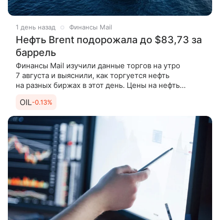
1 день назад
Финансы Mail
Нефть Brent подорожала до $83,73 за
баррель
Финансы Mail изучили данные торгов на утро
7 августа и выяснили, как торгуется нефть
на разных биржах в этот день. Цены на нефть
продолжают подниматься утром в пятницу после
OIL
-0.13%
существенного роста по итогам