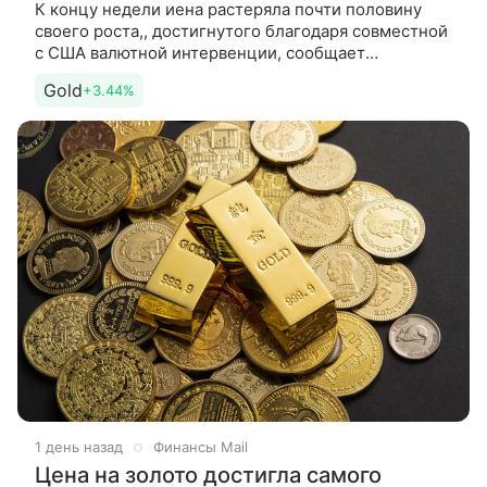
К концу недели иена растеряла почти половину
своего роста,, достигнутого благодаря совместной
с США валютной интервенции, сообщает
Bloomberg. Как пишет новостное агентство, данное
Gold
+3.44%
обстоятельство лишь
1 день назад
Финансы Mail
Цена на золото достигла самого