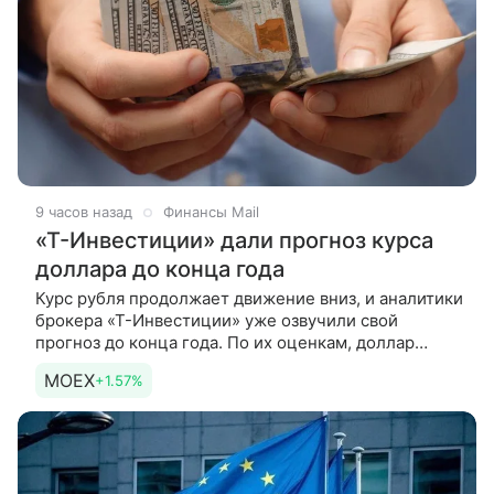
9 часов назад
Финансы Mail
«Т-Инвестиции» дали прогноз курса
доллара до конца года
Курс рубля продолжает движение вниз, и аналитики
брокера «Т-Инвестиции» уже озвучили свой
прогноз до конца года. По их оценкам, доллар
будет стоить 84,5 рубля. В ходе сегодняшних
MOEX
+1.57%
торгов на Мосбирже