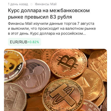
1 день назад
Финансы Mail
Курс доллара на межбанковском
рынке превысил 83 рубля
Финансы Mail изучили данные торгов 7 августа
и выяснили, что происходит на валютном рынке
в этот день. Курс доллара на российском
межбанковском рынке вновь превышал 83 рубля,
EUR/RUB
+0.82%
свидетельствуют данные