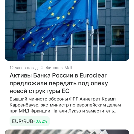
12 часов назад
Финансы Mail
Активы Банка России в Euroclear
предложили передать под опеку
новой структуры ЕС
Бывший министр обороны ФРГ Аннегрет Крамп-
Карренбауэр, экс-министр по европейским делам
при МИД Франции Натали Луазо и заместитель
помощника президента США по национальной
EUR/RUB
+0.82%
безопасности в администрации