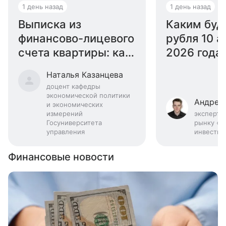
1 день назад
1 день назад
Выписка из
Каким буд
финансово-лицевого
рубля 10 а
счета квартиры: как
2026 года:
получить
эксперта
Наталья Казанцева
доцент кафедры
экономической политики
Андрей
и экономических
измерений
эксперт 
Госуниверситета
рынку «Б
управления
инвестиц
Финансовые новости