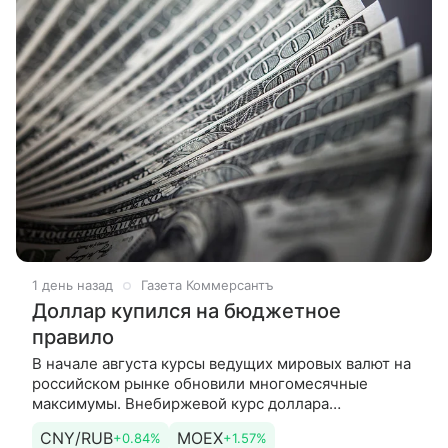
1 день назад
Газета Коммерсантъ
Доллар купился на бюджетное
правило
В начале августа курсы ведущих мировых валют на
российском рынке обновили многомесячные
максимумы. Внебиржевой курс доллара
поднимался до отметки 83 руб./$, биржевой курс
CNY/RUB
MOEX
+0.84%
+1.57%
юаня — до 12,25 руб./CNY. Ослаблению