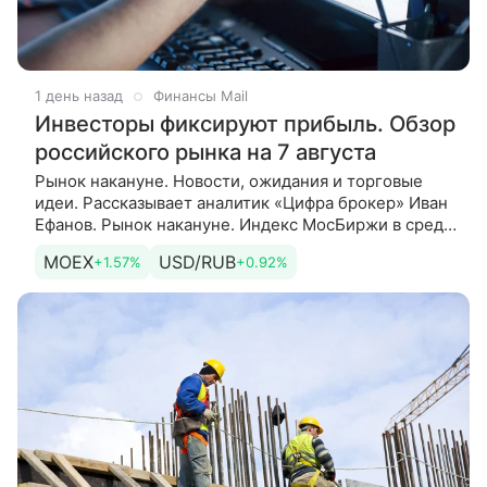
1 день назад
Финансы Mail
Инвесторы фиксируют прибыль. Обзор
российского рынка на 7 августа
Рынок накануне. Новости, ожидания и торговые
идеи. Рассказывает аналитик «Цифра брокер» Иван
Ефанов. Рынок накануне. Индекс МосБиржи в среду
закрыл основную торговую сессию снижением на
MOEX
USD/RUB
+1.57%
+0.92%
0,69%,