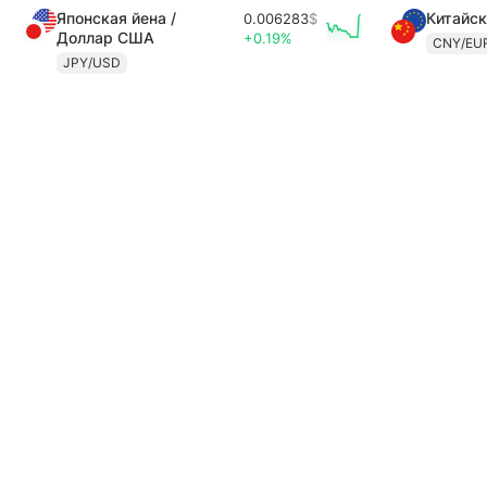
Японская йена /
Китайск
0.006283
$
Доллар США
+0.19%
CNY/EU
JPY/USD