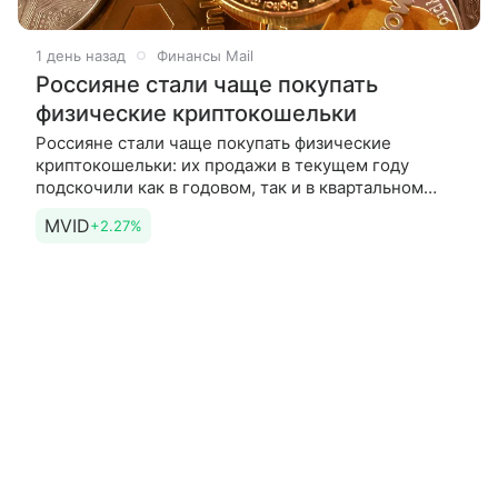
1 день назад
Финансы Mail
Россияне стали чаще покупать
физические криптокошельки
Россияне стали чаще покупать физические
криптокошельки: их продажи в текущем году
подскочили как в годовом, так и в квартальном
выражении, рассказали РИА Новости в крупных
MVID
+2.27%
маркетплейсах. Холодный