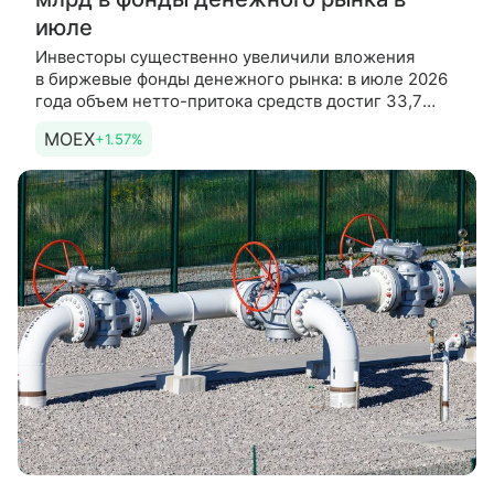
июле
Инвесторы существенно увеличили вложения
в биржевые фонды денежного рынка: в июле 2026
года объем нетто-притока средств достиг 33,7
млрд рублей, что стало максимальным показателем
MOEX
+1.57%
с начала текущего года.