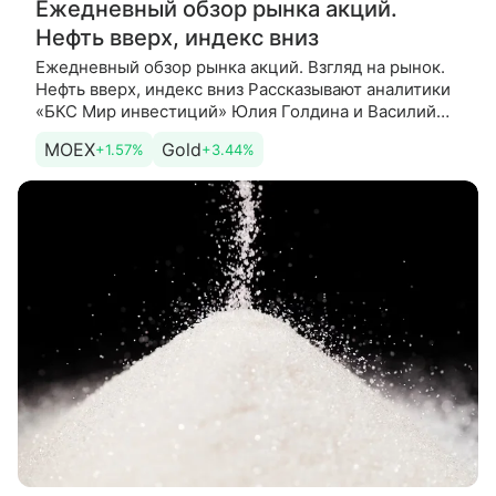
Ежедневный обзор рынка акций.
Нефть вверх, индекс вниз
Ежедневный обзор рынка акций. Взгляд на рынок.
Нефть вверх, индекс вниз Рассказывают аналитики
«БКС Мир инвестиций» Юлия Голдина и Василий
Буянов. Сегодня. Утро рынок встречает легким
MOEX
Gold
+1.57%
+3.44%
снижением: в начале