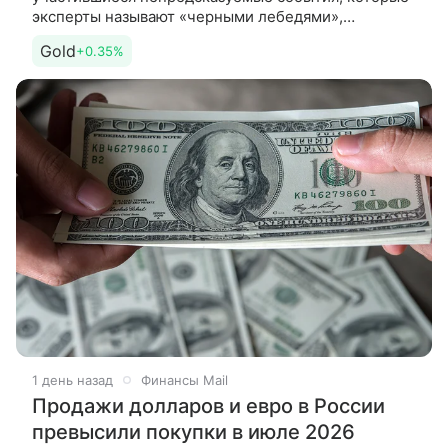
эксперты называют «черными лебедями»,
продолжают поддерживать привлекательность
Gold
+0.35%
золота на длинную дистанцию, даже несмотря
1 день назад
Финансы Mail
Продажи долларов и евро в России
превысили покупки в июле 2026