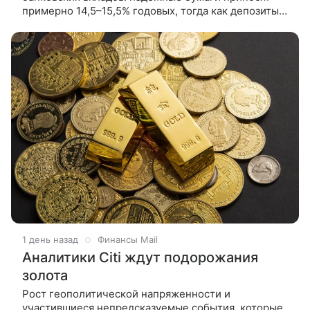
примерно 14,5–15,5% годовых, тогда как депозиты
дают лишь 12,85%. Впрочем, есть подводные камни,
о которых «Газете.Ru»
1 день назад
Финансы Mail
Аналитики Citi ждут подорожания
золота
Рост геополитической напряженности и
участившиеся непредсказуемые события, которые