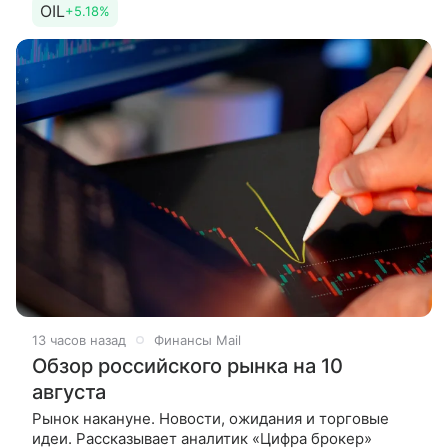
OIL
+5.18%
неопределенности
13 часов назад
Финансы Mail
Обзор российского рынка на 10
августа
Рынок накануне. Новости, ожидания и торговые
идеи. Рассказывает аналитик «Цифра брокер»