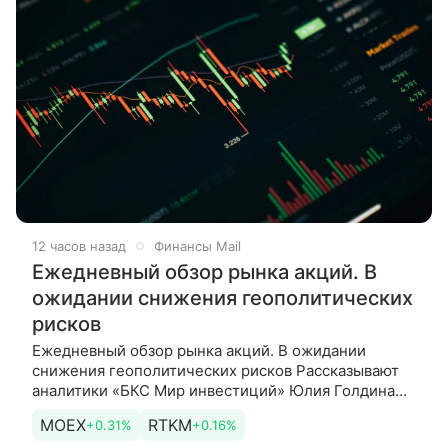
12 часов назад
Финансы Mail
Ежедневный обзор рынка акций. В
ожидании снижения геополитических
рисков
Ежедневный обзор рынка акций. В ожидании
снижения геополитических рисков Рассказывают
аналитики «БКС Мир инвестиций» Юлия Голдина
и Василий Буянов. Взгляд на неделю. Утренние
MOEX
RTKM
+0.31%
+0.16%
торги понедельника проходят