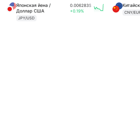
Японская йена /
Китайск
0.006283
$
Доллар США
+0.19%
CNY/EU
JPY/USD