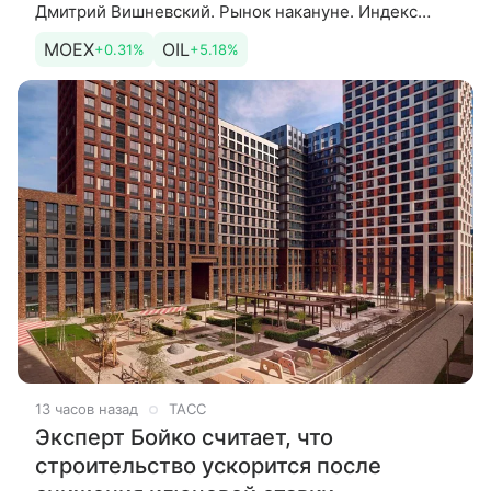
Дмитрий Вишневский. Рынок накануне. Индекс
МосБиржи завершил основные торги пятницы
MOEX
OIL
+0.31%
+5.18%
снижением на 0,2% до 2281,31 п.
13 часов назад
ТАСС
Эксперт Бойко считает, что
строительство ускорится после