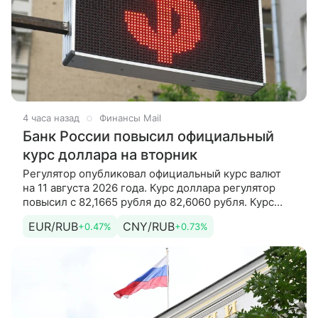
4 часа назад
Финансы Mail
Банк России повысил официальный
курс доллара на вторник
Регулятор опубликовал официальный курс валют
на 11 августа 2026 года. Курс доллара регулятор
повысил с 82,1665 рубля до 82,6060 рубля. Курс
евро регулятор повысил с 94,8366 рубля до 95,2860
EUR/RUB
CNY/RUB
+0.47%
+0.73%
рубля. Кроме