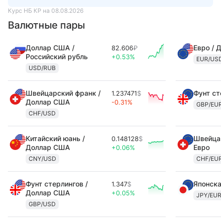
Курс НБ КР на 08.08.2026
Валютные пары
Доллар США /
Евро / 
82.606
₽
Российский рубль
+0.53%
EUR/US
USD/RUB
Швейцарский франк /
Фунт ст
1.237471
$
Доллар США
-0.31%
GBP/EU
CHF/USD
Китайский юань /
Швейцар
0.148128
$
Доллар США
Евро
+0.06%
CNY/USD
CHF/EU
Фунт стерлингов /
Японска
1.347
$
Доллар США
+0.05%
JPY/EU
GBP/USD