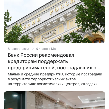
8 часов назад
Финансы Mail
Банк России рекомендовал
кредиторам поддержать
предпринимателей, пострадавших от
терактов
Малые и средние предприятия, которые пострадали
в результате террористических актов
на территориях логистических центров, складских,
производственных, торговых, офисных и других
помещений, смогут обратиться