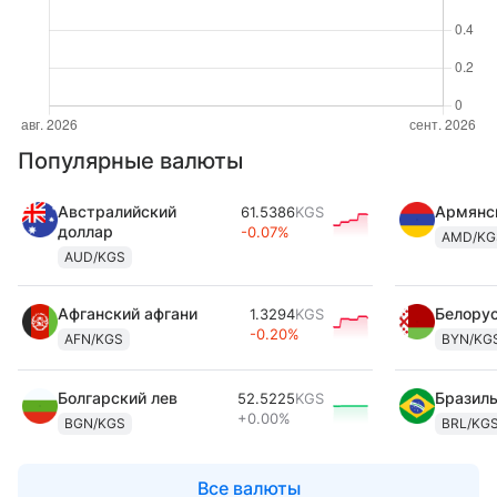
Популярные валюты
Австралийский
Армянс
61.5386
KGS
доллар
-0.07%
AMD/KG
AUD/KGS
Афганский афгани
Белорус
1.3294
KGS
-0.20%
AFN/KGS
BYN/KG
Болгарский лев
Бразиль
52.5225
KGS
+0.00%
BGN/KGS
BRL/KG
Все валюты