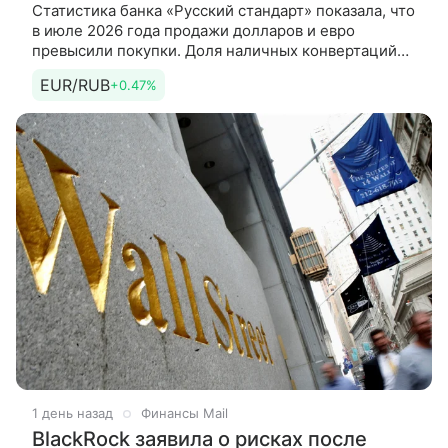
Статистика банка «Русский стандарт» показала, что
в июле 2026 года продажи долларов и евро
превысили покупки. Доля наличных конвертаций
составила 96%, а средние чеки обмена валюты
EUR/RUB
+0.47%
снизились относительно
1 день назад
Финансы Mail
BlackRock заявила о рисках после