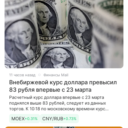
11 часов назад
Финансы Mail
Внебиржевой курс доллара превысил
83 рубля впервые с 23 марта
Расчетный курс доллара впервые с 23 марта
поднялся выше 83 рублей, следует из данных
торгов. К 10:18 по московскому времени курс
американская валюта подорожала на 40 копеек
MOEX
CNY/RUB
+0.31%
+0.73%
относительно предыдущего