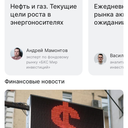
Нефть и газ. Текущие
Ежедневны
цели роста в
рынка акц
энергоносителях
ожидании
геополити
рисков
Андрей Мамонтов
Васили
эксперт по фондовому
рынку «БКС Мир
аналитик
инвестиций»
инвестиц
Финансовые новости