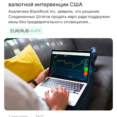
валютной интервенции США
Аналитики BlackRock Inc. заявили, что решение
Соединенных Штатов продать евро ради поддержки
иены без предварительного оповещения
европейских политиков усиливает
EUR/RUB
+0.47%
геополитические риски и делает менее
2 дня назад
ТАСС