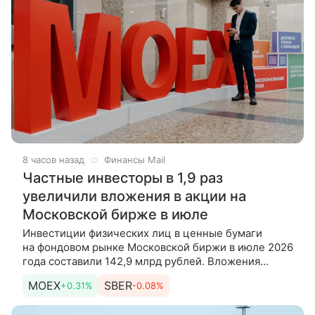
8 часов назад
Финансы Mail
Частные инвесторы в 1,9 раз
увеличили вложения в акции на
Московской бирже в июле
Инвестиции физических лиц в ценные бумаги
на фондовом рынке Московской биржи в июле 2026
года составили 142,9 млрд рублей. Вложения
частных инвесторов в акции в июле составили 25,1
MOEX
SBER
+0.31%
-0.08%
млрд рублей, что в 1,9