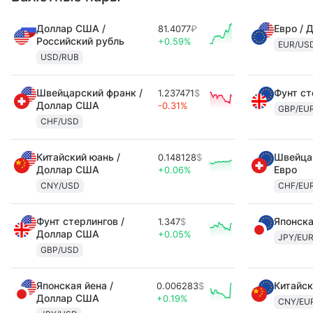
Доллар США /
Евро / 
81.4077
₽
Российский рубль
+0.59%
EUR/US
USD/RUB
Швейцарский франк /
Фунт ст
1.237471
$
Доллар США
-0.31%
GBP/EU
CHF/USD
Китайский юань /
Швейцар
0.148128
$
Доллар США
Евро
+0.06%
CNY/USD
CHF/EU
Фунт стерлингов /
Японска
1.347
$
Доллар США
+0.05%
JPY/EU
GBP/USD
Японская йена /
Китайск
0.006283
$
Доллар США
+0.19%
CNY/EU