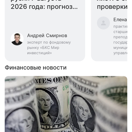
2026 года: прогноз
проверки 
эксперта
году
Елена 
практику
старший
Андрей Смирнов
преподав
эксперт по фондовому
государс
рынку «БКС Мир
муниципа
инвестиций»
управлен
Финансовые новости