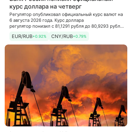
курс доллара на четверг
Регулятор опубликовал официальный курс валют на
6 августа 2026 года. Курс доллара
регулятор понизил с 81,1291 рубля до 80,9293 рубля.
Курс евро регулятор понизил с 93,5824 рубля до
EUR/RUB
CNY/RUB
+0.92%
+0.79%
93,1901 рубля. Кроме