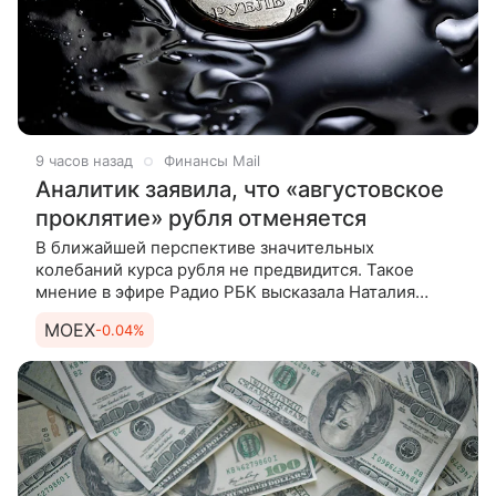
9 часов назад
Финансы Mail
Аналитик заявила, что «августовское
проклятие» рубля отменяется
В ближайшей перспективе значительных
колебаний курса рубля не предвидится. Такое
мнение в эфире Радио РБК высказала Наталия
Орлова, занимающая пост руководителя Центра
MOEX
-0.04%
макроэкономического анализа