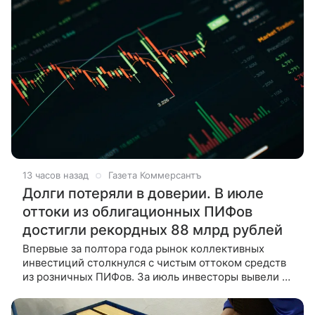
13 часов назад
Газета Коммерсантъ
Долги потеряли в доверии. В июле
оттоки из облигационных ПИФов
достигли рекордных 88 млрд рублей
Впервые за полтора года рынок коллективных
инвестиций столкнулся с чистым оттоком средств
из розничных ПИФов. За июль инвесторы вывели из
них 4,5 млрд руб. Осторожность Банка России в
снижении ключевой