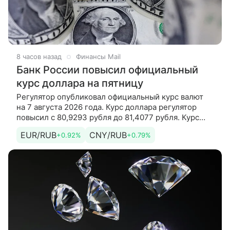
8 часов назад
Финансы Mail
Банк России повысил официальный
курс доллара на пятницу
Регулятор опубликовал официальный курс валют
на 7 августа 2026 года. Курс доллара регулятор
повысил с 80,9293 рубля до 81,4077 рубля. Курс
евро регулятор повысил с 93,1901 рубля до 94,0585
EUR/RUB
CNY/RUB
+0.92%
+0.79%
рубля. Кроме