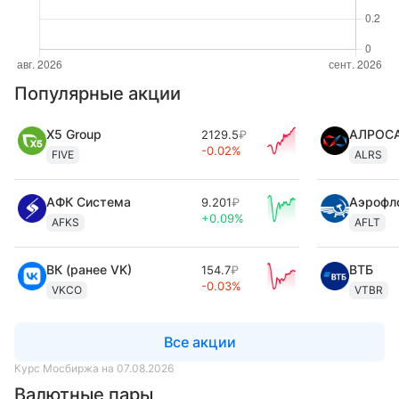
Популярные акции
X5 Group
АЛРОС
2129.5
₽
-0.02%
FIVE
ALRS
АФК Система
Аэрофл
9.201
₽
+0.09%
AFKS
AFLT
ВК (ранее VK)
ВТБ
154.7
₽
-0.03%
VKCO
VTBR
Все акции
Курс Мосбиржа на 07.08.2026
Валютные пары