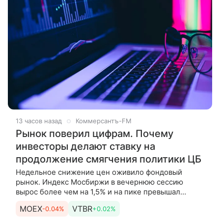
13 часов назад
Коммерсантъ-FM
Рынок поверил цифрам. Почему
инвесторы делают ставку на
продолжение смягчения политики ЦБ
Недельное снижение цен оживило фондовый
рынок. Индекс Мосбиржи в вечернюю сессию
вырос более чем на 1,5% и на пике превышал
отметку в 2300 пунктов — это максимум с начала
MOEX
VTBR
-0.04%
+0.02%
июля. Рост произошел на фоне