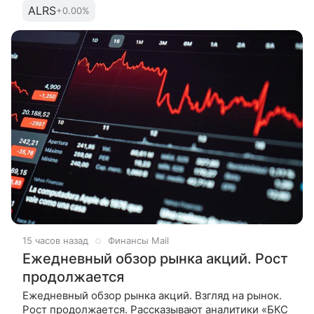
«Алросы». «В части крупноразмерной продукции
ALRS
+0.00%
рост цен начался
15 часов назад
Финансы Mail
Ежедневный обзор рынка акций. Рост
продолжается
Ежедневный обзор рынка акций. Взгляд на рынок.
Рост продолжается. Рассказывают аналитики «БКС