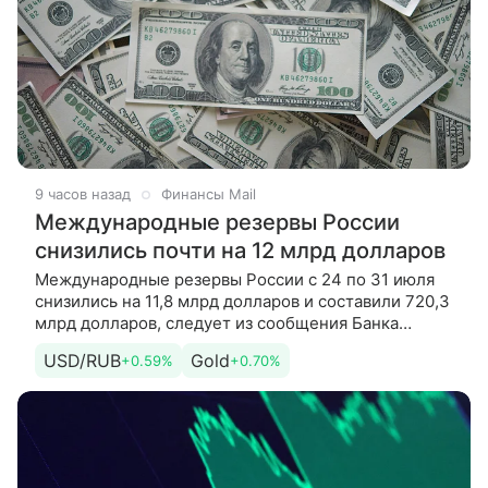
9 часов назад
Финансы Mail
Международные резервы России
снизились почти на 12 млрд долларов
Международные резервы России с 24 по 31 июля
снизились на 11,8 млрд долларов и составили 720,3
млрд долларов, следует из сообщения Банка
России. «Международные резервы по состоянию
USD/RUB
Gold
+0.59%
+0.70%
на конец дня 31 июля