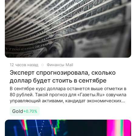
12 часов назад
Финансы Mail
Эксперт спрогнозировала, сколько
доллар будет стоить в сентябре
В сентябре курс доллара останется выше отметки в
80 рублей. Такой прогноз для «Газеты.Ru» озвучила
управляющий активами, кандидат экономических
наук и преподаватель Института международных
Gold
+0.70%
экономических