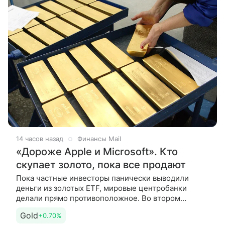
14 часов назад
Финансы Mail
«Дороже Apple и Microsoft». Кто
скупает золото, пока все продают
Пока частные инвесторы панически выводили
деньги из золотых ETF, мировые центробанки
делали прямо противоположное. Во втором
квартале 2026 года они приобрели рекордные 289
Gold
+0.70%
тонн золота — на 62% больше,