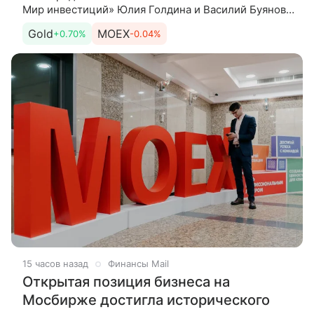
Мир инвестиций» Юлия Голдина и Василий Буянов.
Сегодня. Утренние торги начинаются на более
Gold
MOEX
+0.70%
-0.04%
сдержанной ноте:
15 часов назад
Финансы Mail
Открытая позиция бизнеса на
Мосбирже достигла исторического