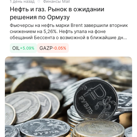
1 день назад
Финансы Mail
Нефть и газ. Рынок в ожидании
решения по Ормузу
Фьючерсы на нефть марки Brent завершили вторник
снижением на 5,26%. Нефть упала на фоне
обещаний Бессента о возможной в ближайшие дни
сделке по Ормузскому проливу. Об этом
OIL
GAZP
+5.09%
-0.05%
рассказывает Андрей Мамонтов,