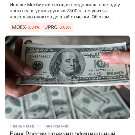
Индекс Мосбиржи сегодня предпринял еще одну
попытку штурма круглых 2300 п., но увяз за
несколько пунктов до этой отметки. Об этом
рассказывает эксперт по фондовому рынку «БКС
MOEX
UPRO
-0.04%
-0.09%
Мир инвестиций» Андрей
1 день назад
Финансы Mail
Банк России понизил официальный