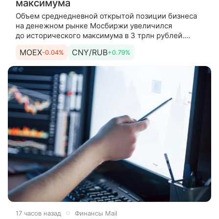
максимума
Объем среднедневной открытой позиции бизнеса
на денежном рынке Мосбиржи увеличился
до исторического максимума в 3 трлн рублей.
Об этом сообщила пресс-служба торговой
MOEX
CNY/RUB
-0.04%
+0.79%
площадки. Среднедневная открытая
17 часов назад
Финансы Mail