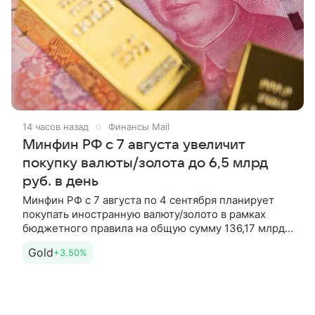
15 часов назад
Финансы Mail
Минфин РФ с 7 августа увеличит
покупку валюты/золота до 6,5 млрд
руб. в день
Минфин РФ с 7 августа по 4 сентября планирует
покупать иностранную валюту/золото в рамках
бюджетного правила на общую сумму 136,17 млрд
рублей, ежедневный объем операций составит
Gold
+3.50%
эквивалент 6,5 млрд рублей,