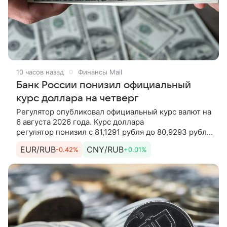
10 часов назад
Финансы Mail
Банк России понизил официальный
курс доллара на четверг
Регулятор опубликовал официальный курс валют на
6 августа 2026 года. Курс доллара
регулятор понизил с 81,1291 рубля до 80,9293 рубля.
Курс евро регулятор понизил с 93,5824 рубля до
EUR/RUB
CNY/RUB
-0.42%
+0.01%
93,1901 рубля. Кроме