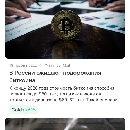
18 часов назад
Финансы Mail
В России ожидают подорожания
биткоина
К концу 2026 года стоимость биткоина способна
подняться до $80 тыс., тогда как в июле он
торгуется в диапазоне $60–62 тыс. Такой сценарий
развития событий в разговоре с «Газетой.Ru»
Gold
+3.50%
обрисовал бизнес-аналитик