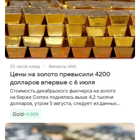
20 часов назад
Финансы Mail
Цены на золото превысили 4200
долларов впервые с 6 июля
Стоимость декабрьского фьючерса на золото
на бирже Comex поднялась выше 4,2 тысячи
долларов, утром 5 августа, следует из данных
торгов. Так, по данным на 08:40 по московскому
Gold
+3.50%
времени, цена золота