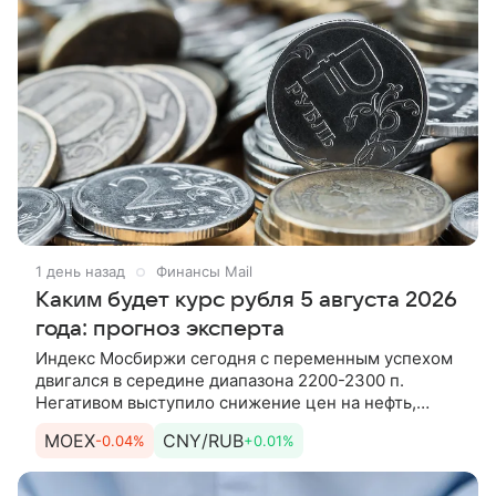
1 день назад
Финансы Mail
Каким будет курс рубля 5 августа 2026
года: прогноз эксперта
Индекс Мосбиржи сегодня с переменным успехом
двигался в середине диапазона 2200-2300 п.
Негативом выступило снижение цен на нефть,
отчасти оно компенсировалось ослаблением рубля.
MOEX
CNY/RUB
-0.04%
+0.01%
Об этом рассказывает эксперт