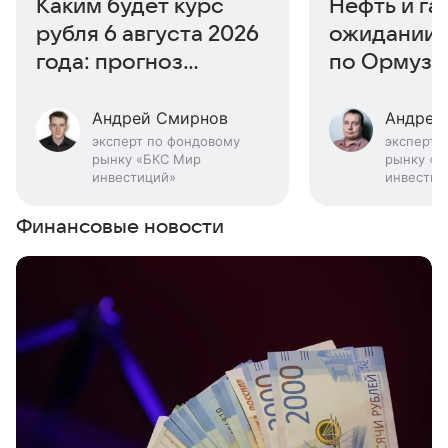
Каким будет курс
Нефть и газ
рубля 6 августа 2026
ожидании 
года: прогноз
по Ормузу
эксперта
Андрей Смирнов
Андрей
эксперт по фондовому
эксперт 
рынку «БКС Мир
рынку «Б
инвестиций»
инвестиц
Финансовые новости