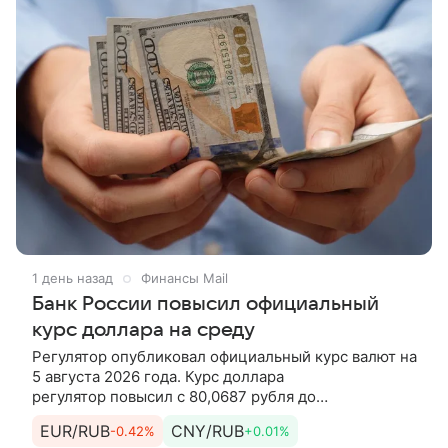
1 день назад
Финансы Mail
Банк России повысил официальный
курс доллара на среду
Регулятор опубликовал официальный курс валют на
5 августа 2026 года. Курс доллара
регулятор повысил с 80,0687 рубля до
81,1291 рубля. Курс евро регулятор повысил с
EUR/RUB
CNY/RUB
-0.42%
+0.01%
91,9589 рубля до 93,5824 рубля. Кроме