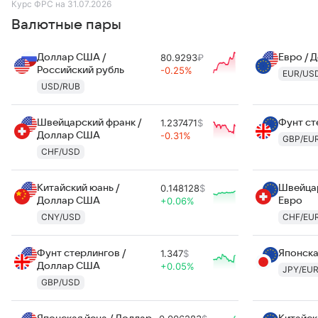
Курс ФРС на 31.07.2026
Валютные пары
Доллар США /
80.9293
₽
Евро / 
Российский рубль
-0.25%
EUR/US
USD/RUB
Швейцарский франк /
1.237471
$
Фунт ст
Доллар США
-0.31%
GBP/EU
CHF/USD
Китайский юань /
0.148128
$
Швейцар
Доллар США
+0.06%
Евро
CNY/USD
CHF/EU
Фунт стерлингов /
1.347
$
Японска
Доллар США
+0.05%
JPY/EU
GBP/USD