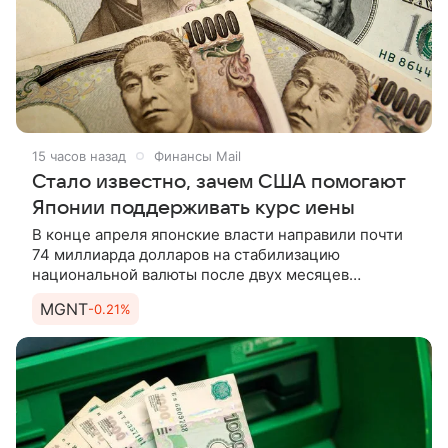
15 часов назад
Финансы Mail
Стало известно, зачем США помогают
Японии поддерживать курс иены
В конце апреля японские власти направили почти
74 миллиарда долларов на стабилизацию
национальной валюты после двух месяцев
ее стремительного обвала. Эффект оказался
MGNT
-0.21%
недолгим: к 23 июля иена обновила