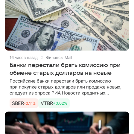
16 часов назад
Финансы Mail
Банки перестали брать комиссию при
обмене старых долларов на новые
Российские банки перестали брать комиссию
при покупке старых долларов или продаже новых,
следует из опроса РИА Новости кредитных
организаций. Долларами старого образца
SBER
VTBR
-0.11%
+0.02%
считаются купюры, выпущенные