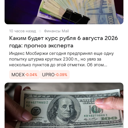
10 часов назад
Финансы Mail
Каким будет курс рубля 6 августа 2026
года: прогноз эксперта
Индекс Мосбиржи сегодня предпринял еще одну
попытку штурма круглых 2300 п., но увяз за
несколько пунктов до этой отметки. Об этом
рассказывает эксперт по фондовому рынку «БКС
MOEX
UPRO
-0.04%
-0.09%
Мир инвестиций» Андрей