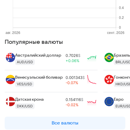
Популярные валюты
Австралийский доллар
0.7026
$
Бразиль
+0.06%
AUD/USD
BRL/US
Венесуэльский боливар
0.001343
$
Гонконг
-0.07%
VES/USD
HKD/US
Датская крона
0.154116
$
Евро
-0.02%
DKK/USD
EUR/US
Все валюты