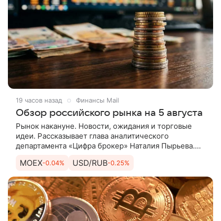
19 часов назад
Финансы Mail
Обзор российского рынка на 5 августа
Рынок накануне. Новости, ожидания и торговые
идеи. Рассказывает глава аналитического
департамента «Цифра брокер» Наталия Пырьева.
Рынок накануне. Индекс МосБиржи завершил
MOEX
USD/RUB
-0.04%
-0.25%
основную торговую сессию