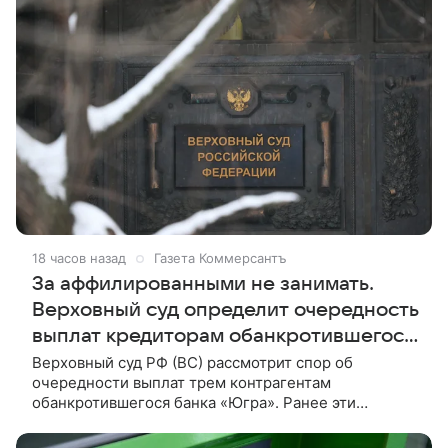
18 часов назад
Газета Коммерсантъ
За аффилированными не занимать.
Верховный суд определит очередность
выплат кредиторам обанкротившегося
банка «Югра»
Верховный суд РФ (ВС) рассмотрит спор об
очередности выплат трем контрагентам
обанкротившегося банка «Югра». Ранее эти
компании фигурировали в уголовном деле о выводе
из кредитной организации 23,6 млрд руб.,