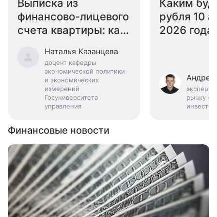
Выписка из
Каким буд
финансово-лицевого
рубля 10 а
счета квартиры: как
2026 года:
получить
эксперта
Наталья Казанцева
доцент кафедры
экономической политики
Андрей
и экономических
измерений
эксперт 
Госуниверситета
рынку «Б
управления
инвестиц
Финансовые новости