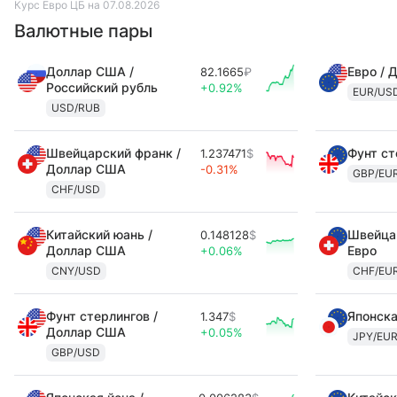
Курс Евро ЦБ на 07.08.2026
Валютные пары
Доллар США /
Евро / 
82.1665
₽
Российский рубль
+0.92%
EUR/US
USD/RUB
Швейцарский франк /
Фунт ст
1.237471
$
Доллар США
-0.31%
GBP/EU
CHF/USD
Китайский юань /
Швейцар
0.148128
$
Доллар США
Евро
+0.06%
CNY/USD
CHF/EU
Фунт стерлингов /
Японска
1.347
$
Доллар США
+0.05%
JPY/EU
GBP/USD