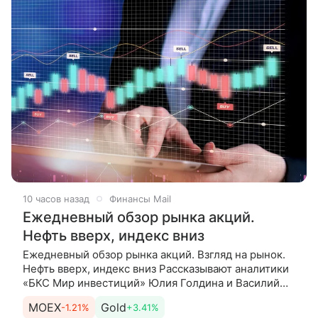
10 часов назад
Финансы Mail
Ежедневный обзор рынка акций.
Нефть вверх, индекс вниз
Ежедневный обзор рынка акций. Взгляд на рынок.
Нефть вверх, индекс вниз Рассказывают аналитики
«БКС Мир инвестиций» Юлия Голдина и Василий
Буянов. Сегодня. Утро рынок встречает легким
MOEX
Gold
-1.21%
+3.41%
снижением: в начале