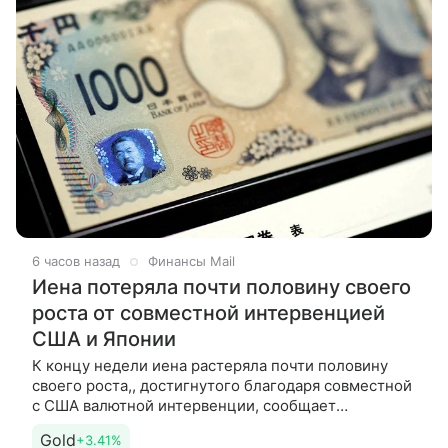
6 часов назад
Финансы Mail
Иена потеряла почти половину своего
роста от совместной интервенцией
США и Японии
К концу недели иена растеряла почти половину
своего роста,, достигнутого благодаря совместной
с США валютной интервенции, сообщает
Bloomberg. Как пишет новостное агентство, данное
Gold
+3.41%
обстоятельство лишь