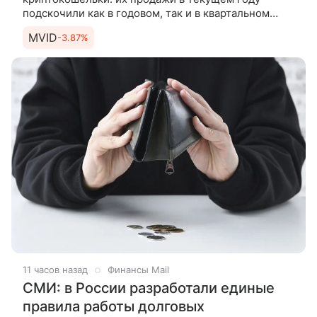
подскочили как в годовом, так и в квартальном
выражении, рассказали РИА Новости в крупных
MVID
-3.87%
маркетплейсах. Холодный
11 часов назад
Финансы Mail
СМИ: в России разработали единые
правила работы долговых