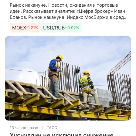
Рынок накануне. Новости, ожидания и торговые
идеи. Рассказывает аналитик «Цифра брокер» Иван
Ефанов. Рынок накануне. Индекс МосБиржи в среду
закрыл основную торговую сессию снижением на
MOEX
USD/RUB
-1.21%
+0.92%
0,69%,
13 часов назад
ТАСС
Хуснуллин не исключил снижение