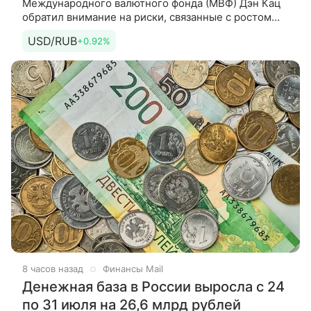
Международного валютного фонда (МВФ) Дэн Кац
обратил внимание на риски, связанные с ростом
популярности стейблкоинов, привязанных
USD/RUB
+0.92%
к доллару США. По его словам, это
8 часов назад
Финансы Mail
Денежная база в России выросла с 24
по 31 июля на 26,6 млрд рублей