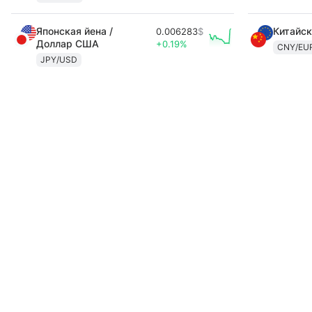
Японская йена /
Китайск
0.006283
$
Доллар США
+0.19%
CNY/EU
JPY/USD