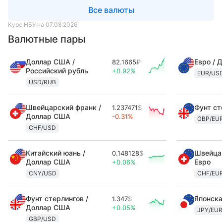
Все валюты
Курс НБУ на 07.08.2026
Валютные пары
Доллар США /
Евро / 
82.1665
₽
Российский рубль
+0.92%
EUR/US
USD/RUB
Швейцарский франк /
Фунт ст
1.237471
$
Доллар США
-0.31%
GBP/EU
CHF/USD
Китайский юань /
Швейцар
0.148128
$
Доллар США
Евро
+0.06%
CNY/USD
CHF/EU
Фунт стерлингов /
Японска
1.347
$
Доллар США
+0.05%
JPY/EU
GBP/USD