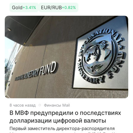
о возможном возобновлении судоходства в
Gold
EUR/RUB
+3.41%
+0.82%
Ормузском проливе.
8 часов назад
Финансы Mail
В МВФ предупредили о последствиях
долларизации цифровой валюты
Первый заместитель директора-распорядителя