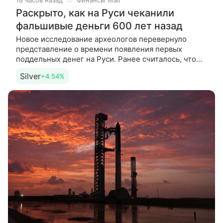
18 часов назад
Финансы Mail
Раскрыто, как на Руси чеканили
фальшивые деньги 600 лет назад
Новое исследование археологов перевернуло
представление о времени появления первых
поддельных денег на Руси. Ранее считалось, что
фальшивки вошли в оборот в 1420-х годах, однако
Silver
+4.54%
данные Российской академии