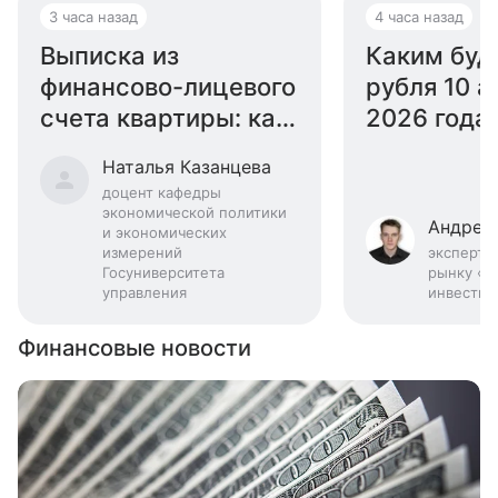
3 часа назад
4 часа назад
Выписка из
Каким буд
финансово-лицевого
рубля 10 а
счета квартиры: как
2026 года:
получить
эксперта
Наталья Казанцева
доцент кафедры
экономической политики
Андрей
и экономических
измерений
эксперт 
Госуниверситета
рынку «Б
управления
инвестиц
Финансовые новости