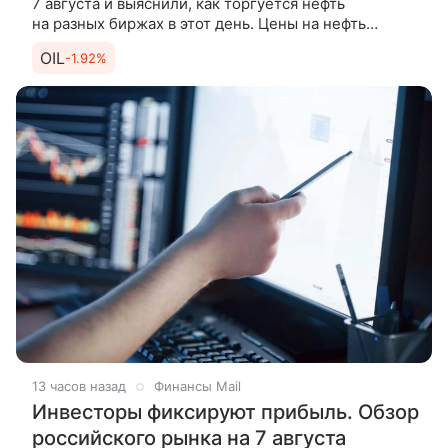
7 августа и выяснили, как торгуется нефть
на разных биржах в этот день. Цены на нефть
продолжают подниматься утром в пятницу после
OIL
-1.92%
существенного роста по итогам
13 часов назад
Финансы Mail
Инвесторы фиксируют прибыль. Обзор
российского рынка на 7 августа