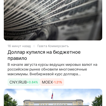
16 минут назад
Газета Коммерсантъ
Доллар купился на бюджетное
правило
В начале августа курсы ведущих мировых валют на
российском рынке обновили многомесячные
максимумы. Внебиржевой курс доллара
поднимался до отметки 83 руб./$, биржевой курс
CNY/RUB
MOEX
+0.84%
-1.21%
юаня — до 12,25 руб./CNY. Ослаблению