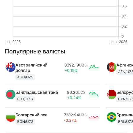
Популярные валюты
Австралийский
Афганск
8392.19
UZS
доллар
+0.19%
AFN/UZ
AUD/UZS
Бангладешская така
Белорус
96.26
UZS
+0.24%
BDT/UZS
BYN/UZ
Болгарский лев
Бразиль
7282.94
UZS
-0.27%
BGN/UZS
BRL/UZ