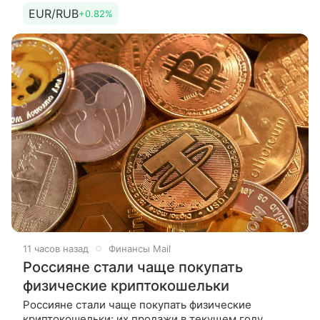
межбанковском рынке вновь превышал 83 рубля,
EUR/RUB
+0.82%
свидетельствуют данные
11 часов назад
Финансы Mail
Россияне стали чаще покупать
физические криптокошельки
Россияне стали чаще покупать физические
криптокошельки: их продажи в текущем году