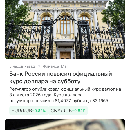
5 часов назад
Финансы Mail
Банк России повысил официальный
курс доллара на субботу
Регулятор опубликовал официальный курс валют на
8 августа 2026 года. Курс доллара
регулятор повысил с 81,4077 рубля до 82,1665
рубля. Курс евро регулятор повысил с
EUR/RUB
CNY/RUB
+0.82%
+0.84%
94,0585 рубля до 94,8366 рубля. Кроме