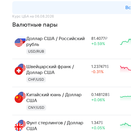
Вс
Курс ЦБА на 06.08.2026
Валютные пары
81.4077
₽
Доллар США / Российский
+0.59%
рубль
USD/RUB
1.237471
$
Швейцарский франк /
-0.31%
Доллар США
CHF/USD
0.148128
$
Китайский юань / Доллар
+0.06%
США
CNY/USD
1.347
$
Фунт стерлингов / Доллар
+0.05%
США