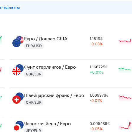
е валюты
1.1519
$
Евро / Доллар США
-0.03%
EUR/USD
1.166725
€
Фунт стерлингов / Евро
+0.01%
GBP/EUR
1.069976
€
Швейцарский франк / Евро
-0.01%
CHF/EUR
0.005489
€
Японская йена / Евро
-0.05%
JPY/EUR