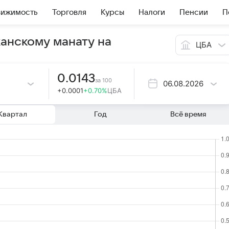
вижимость
Торговля
Курсы
Налоги
Пенсии
П
жанскому манату на
ЦБА
0.0143
за
100
06.08.2026
+0.0001
+0.70%
ЦБА
Квартал
Год
Всё время