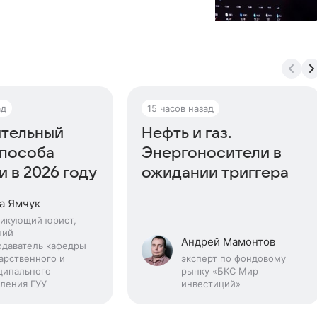
ад
15 часов назад
тельный
Нефть и газ.
способа
Энергоносители в
 в 2026 году
ожидании триггера
а Ямчук
тикующий юрист,
ший
Андрей Мамонтов
одаватель кафедры
арственного и
эксперт по фондовому
ципального
рынку «БКС Мир
ления ГУУ
инвестиций»