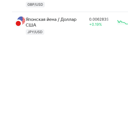
GBP/USD
0.006283
$
Японская йена / Доллар
+0.19%
США
JPY/USD