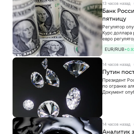
13 часов назад
Банк Росс
пятницу
Регулятор опу
Курс доллара 
евро регулято
EUR/RUB
+0.9
14 часов назад
Путин пост
Президент Рос
по огранке ал
Документ опу
«В целях
14 часов назад
Аналитик з