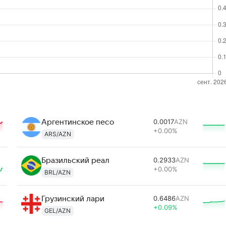
0.0017
AZN
Аргентинское песо
+0.00%
ARS/AZN
0.2933
AZN
Бразильский реал
+0.00%
BRL/AZN
0.6486
AZN
Грузинский лари
+0.09%
GEL/AZN