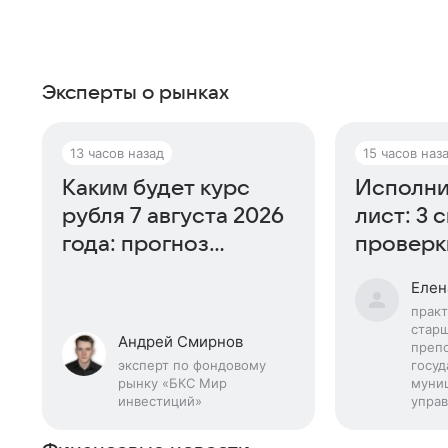
Эксперты о рынках
13 часов назад
15 часов наз
Каким будет курс
Исполни
рубля 7 августа 2026
лист: 3 
года: прогноз
проверки
эксперта
Елен
прак
стар
Андрей Смирнов
преп
эксперт по фондовому
госуд
рынку «БКС Мир
муни
инвестиций»
управ