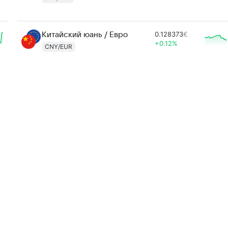
0.128373
€
Китайский юань / Евро
+0.12%
CNY/EUR