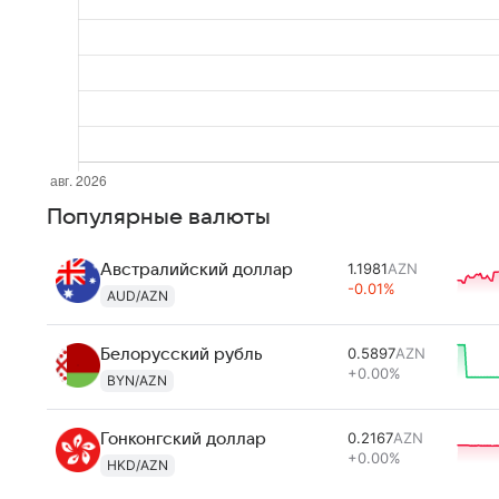
Популярные валюты
1.1981
AZN
Австралийский доллар
-0.01%
AUD/AZN
0.5897
AZN
Белорусский рубль
+0.00%
BYN/AZN
0.2167
AZN
Гонконгский доллар
+0.00%
HKD/AZN