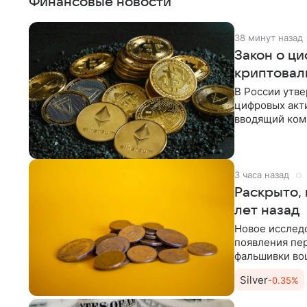
Финансовые новости
38 минут назад
Закон о ци
криптовал
В России утв
цифровых акт
вводящий ком
цифровых прав
3 часа назад
Раскрыто,
лет назад
Новое исслед
появления пер
фальшивки вош
академии
Silver
-0.35%