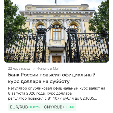
22 часа назад
Финансы Mail
Банк России повысил официальный
курс доллара на субботу
Регулятор опубликовал официальный курс валют на
8 августа 2026 года. Курс доллара
регулятор повысил с 81,4077 рубля до 82,1665
рубля. Курс евро регулятор повысил с
EUR/RUB
CNY/RUB
+0.82%
+0.84%
94,0585 рубля до 94,8366 рубля. Кроме