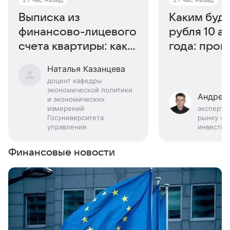
Выписка из
Каким буде
финансово-лицевого
рубля 10 а
счета квартиры: как
года: прог
получить
эксперта
Наталья Казанцева
доцент кафедры
экономической политики
Андрей
и экономических
измерений
эксперт 
Госуниверситета
рынку «Б
управления
инвестиц
Финансовые новости