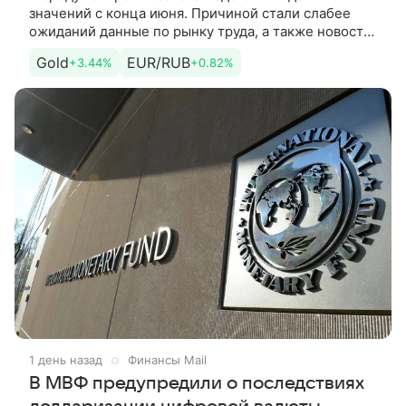
значений с конца июня. Причиной стали слабее
ожиданий данные по рынку труда, а также новости
о возможном возобновлении судоходства в
Gold
EUR/RUB
+3.44%
+0.82%
Ормузском проливе.
1 день назад
Финансы Mail
В МВФ предупредили о последствиях