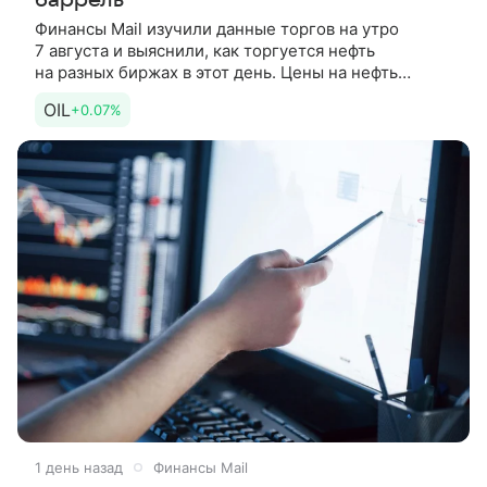
баррель
Финансы Mail изучили данные торгов на утро
7 августа и выяснили, как торгуется нефть
на разных биржах в этот день. Цены на нефть
продолжают подниматься утром в пятницу после
OIL
+0.07%
существенного роста по итогам
1 день назад
Финансы Mail