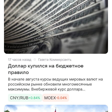
17 часов назад
Газета Коммерсантъ
Доллар купился на бюджетное
правило
В начале августа курсы ведущих мировых валют на
российском рынке обновили многомесячные
максимумы. Внебиржевой курс доллара
поднимался до отметки 83 руб./$, биржевой курс
CNY/RUB
MOEX
+0.84%
-0.04%
юаня — до 12,25 руб./CNY. Ослаблению