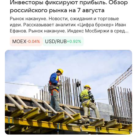
Инвесторы фиксируют прибыль. Обзор
российского рынка на 7 августа
Рынок накануне. Новости, ожидания и торговые
идеи. Рассказывает аналитик «Цифра брокер» Иван
Ефанов. Рынок накануне. Индекс МосБиржи в среду
закрыл основную торговую сессию снижением на
MOEX
USD/RUB
-0.04%
+0.92%
0,69%,