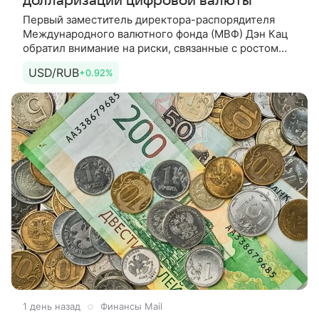
долларизации цифровой валюты
Первый заместитель директора-распорядителя
Международного валютного фонда (МВФ) Дэн Кац
обратил внимание на риски, связанные с ростом
популярности стейблкоинов, привязанных
USD/RUB
+0.92%
к доллару США. По его словам, это
1 день назад
Финансы Mail