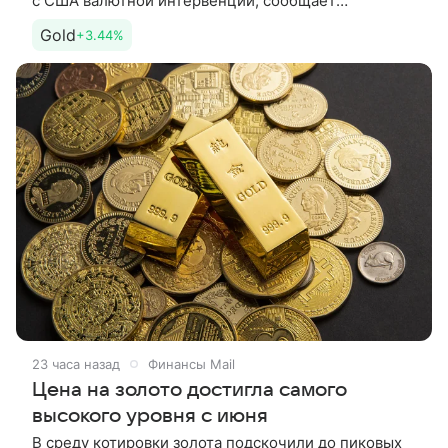
с США валютной интервенции, сообщает
Bloomberg. Как пишет новостное агентство, данное
Gold
+3.44%
обстоятельство лишь
23 часа назад
Финансы Mail
Цена на золото достигла самого
высокого уровня с июня
В среду котировки золота подскочили до пиковых