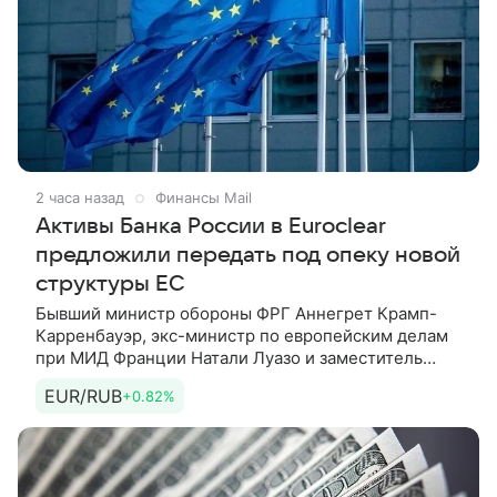
2 часа назад
Финансы Mail
Активы Банка России в Euroclear
предложили передать под опеку новой
структуры ЕС
Бывший министр обороны ФРГ Аннегрет Крамп-
Карренбауэр, экс-министр по европейским делам
при МИД Франции Натали Луазо и заместитель
помощника президента США по национальной
EUR/RUB
+0.82%
безопасности в администрации