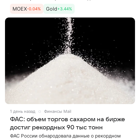
Буянов. Сегодня. Утро рынок встречает легким
MOEX
Gold
-0.04%
+3.44%
снижением: в начале
1 день назад
Финансы Mail
ФАС: объем торгов сахаром на бирже
достиг рекордных 90 тыс тонн
ФАС России обнародовала данные о рекордном