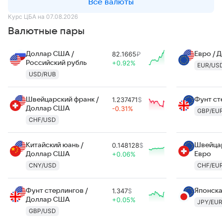
Все валюты
Курс ЦБА на 07.08.2026
Валютные пары
Доллар США /
82.1665
₽
Евро / 
Российский рубль
+0.92%
EUR/US
USD/RUB
Швейцарский франк /
1.237471
$
Фунт ст
Доллар США
-0.31%
GBP/EU
CHF/USD
Китайский юань /
0.148128
$
Швейцар
Доллар США
+0.06%
Евро
CNY/USD
CHF/EU
Фунт стерлингов /
1.347
$
Японска
Доллар США
+0.05%
JPY/EU
GBP/USD