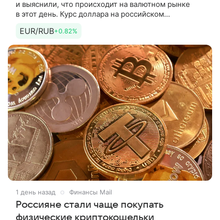
и выяснили, что происходит на валютном рынке
в этот день. Курс доллара на российском
межбанковском рынке вновь превышал 83 рубля,
EUR/RUB
+0.82%
свидетельствуют данные
1 день назад
Финансы Mail
Россияне стали чаще покупать
физические криптокошельки