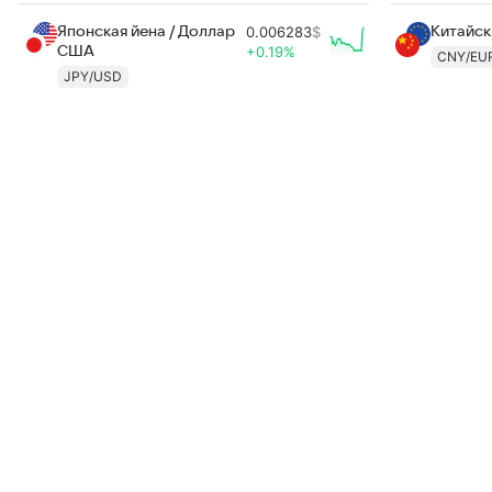
Японская йена / Доллар
0.006283
$
Китайск
США
+0.19%
CNY/EU
JPY/USD