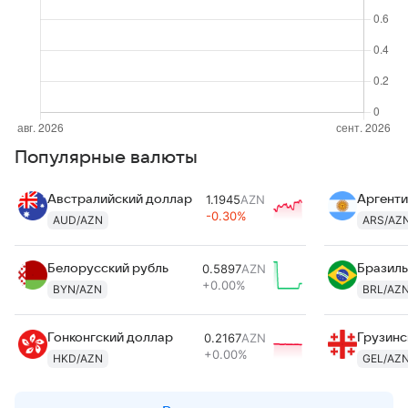
Популярные валюты
Австралийский доллар
1.1945
AZN
Аргенти
-0.30%
AUD/AZN
ARS/AZ
Белорусский рубль
0.5897
AZN
Бразиль
+0.00%
BYN/AZN
BRL/AZ
Гонконгский доллар
0.2167
AZN
Грузинс
+0.00%
HKD/AZN
GEL/AZ