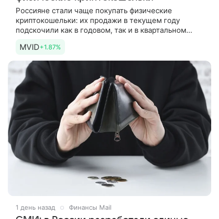
Россияне стали чаще покупать физические
криптокошельки: их продажи в текущем году
подскочили как в годовом, так и в квартальном
выражении, рассказали РИА Новости в крупных
MVID
+1.87%
маркетплейсах. Холодный
1 день назад
Финансы Mail