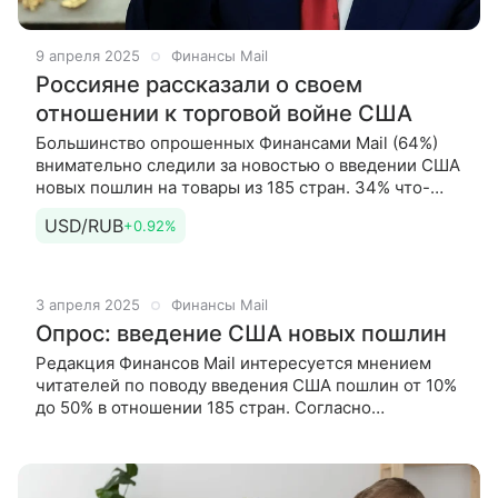
9 апреля 2025
Финансы Mail
Россияне рассказали о своем
отношении к торговой войне США
Большинство опрошенных Финансами Mail (64%)
внимательно следили за новостью о введении США
новых пошлин на товары из 185 стран. 34% что-
то слышали, но не знают подробностей, и только 1%
USD/RUB
+0.92%
впервые узнали
3 апреля 2025
Финансы Mail
Опрос: введение США новых пошлин
Редакция Финансов Mail интересуется мнением
читателей по поводу введения США пошлин от 10%
до 50% в отношении 185 стран. Согласно
представленной Трампом таблице, пошлины
касаются Китая (34%),