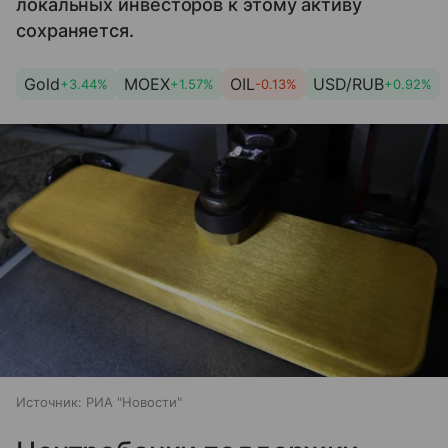
локальных инвесторов к этому активу
сохраняется.
Gold
MOEX
OIL
USD/RUB
+3.44%
+1.57%
-0.13%
+0.92%
Источник:
РИА "Новости"