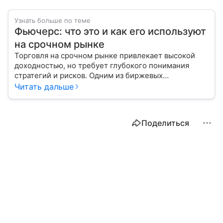
Узнать больше по теме
Фьючерс: что это и как его используют
на срочном рынке
Торговля на срочном рынке привлекает высокой
доходностью, но требует глубокого понимания
стратегий и рисков. Одним из биржевых
инструментов для краткосрочных инвестиций
Читать дальше
выступает фьючерс. Расскажем, в чем его
особенности.
Поделиться