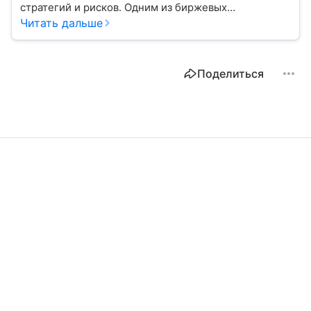
стратегий и рисков. Одним из биржевых
инструментов для краткосрочных инвестиций
Читать дальше
выступает фьючерс. Расскажем, в чем его
особенности.
Поделиться