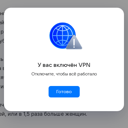
остях в среднем по стране в октябре
й, а женщин — 141,3 тысячи. Два года
рублей у мужчин и 111,5 тысяч
ублей.
сь у руководителей высшего звена —
У вас включ
ён
V
P
N
ца в трудовых
доходах
управляющих
Отключите, чтобы всё работало
чи рублей (в 1,4 раза), у руководителей
 64 тысячи (в 1,5 раза).
Готово
ичной и оптовой торговле мужчины-
й, или в 1,5 раза больше женщин.