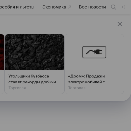
особия и льготы
Экономика
Все новости
Угольщики Кузбасса
«Дром»: Продажи
ставят рекорды добычи
электромобилей с
Торговля
Торговля
пробегом растут второй
месяц подряд