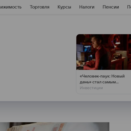
вижимость
Торговля
Курсы
Налоги
Пенсии
П
ководителей в
ыше, чем женщин
мужчин в октябре 2025 года
«Человек-паук: Новый
ысячи рублей больше,
день» стал самым
Инвестиции
кассовым фильмом года
ти, изучив данные Росстата.