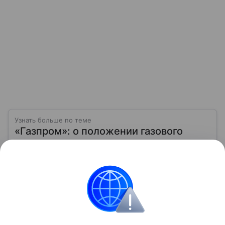
Узнать больше по теме
«Газпром»: о положении газового
гиганта на фондовом рынке в 2026
году
Расскажем, как инвестировать в ценные бумаги
компании «Газпром», а также какие прогнозы дают
эксперты о стоимости ее акций.
Читать дальше