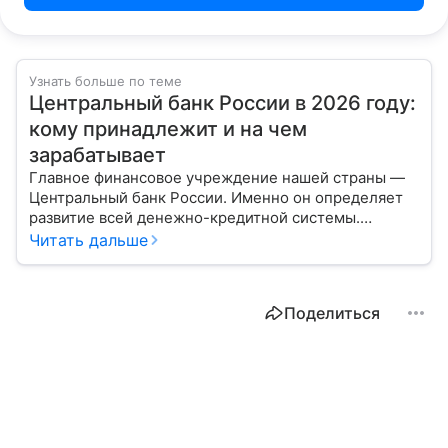
Узнать больше по теме
Центральный банк России в 2026 году:
кому принадлежит и на чем
зарабатывает
Главное финансовое учреждение нашей страны —
Центральный банк России. Именно он определяет
развитие всей денежно-кредитной системы.
Расскажем о его структуре, задачах и дадим
Читать дальше
прогноз эксперта по размеру ключевой ставки в РФ.
Поделиться