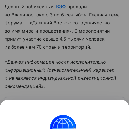
Десятый, юбилейный,
ВЭФ
проходит
во Владивостоке с 3 по 6 сентября. Главная тема
форума — «Дальний Восток: сотрудничество
во имя мира и процветания». В мероприятии
примут участие свыше 4,5 тысячи человек
из более чем 70 стран и территорий.
«Данная информация носит исключительно
информационный (ознакомительный) характер
и не является индивидуальной инвестиционной
рекомендацией».
Узнать больше по теме
Спрос: как определить и от чего
зависит
Перед выпуском новой продукции важно