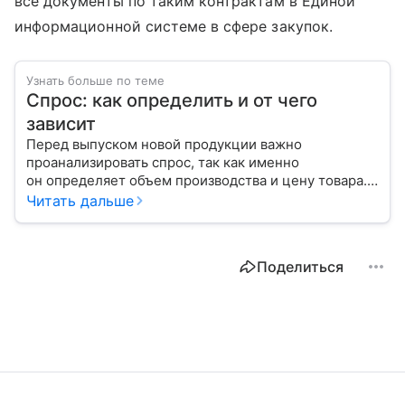
все документы по таким контрактам в Единой
информационной системе в сфере закупок.
Узнать больше по теме
Спрос: как определить и от чего
зависит
Перед выпуском новой продукции важно
проанализировать спрос, так как именно
он определяет объем производства и цену товара.
С помощью эксперта расскажем, как рассчитать
Читать дальше
востребованность изделия на рынке.
Поделиться