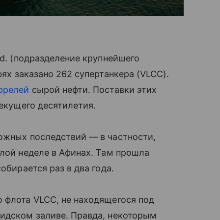
td. (подразделение крупнейшего
фях заказано 262 супертанкера (VLCC).
ррелей
сырой нефти. Поставки этих
текущего десятилетия.
можных последствий — в частности,
шлой неделе в Афинах. Там прошла
обирается раз в два года.
 флота VLCC, не находящегося под
сидском заливе. Правда, некоторым