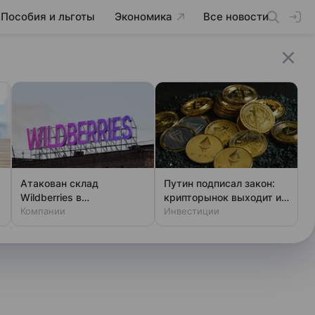
Пособия и льготы
Экономика
Все новости
Атакован склад
Путин подписал закон:
:
Wildberries в
крипторынок выходит из
Екатеринбурге, начался
Компании
тени
Инвестиции
пожар