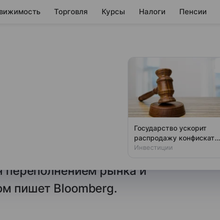
вижимость
Торговля
Курсы
Налоги
Пенсии
ьство нефтяных
ли рекорд
и настоящую гонку за новыми
Государство ускорит
 заказов на строительство
распродажу конфиската
что можно урвать
Инвестиции
жиотажного 2008 года,
ся переполнением рынка и
ом пишет Bloomberg.