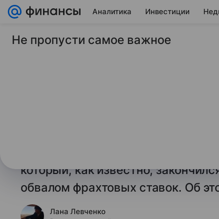
Аналитика
Инвестиции
Нед
Не пропусти самое важное
9 июня 2026
Финансы Mail
Заказы на строител
супертанкеров поби
Мировые судовладельцы устроил
нефтяными гигантами. Количество
супертанкеров побило рекорды а
который, как известно, закончил
обвалом фрахтовых ставок. Об эт
Лана Левченко