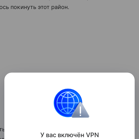
сь покинуть этот район.
ь использовать супертанкеры для
У вас включ
ён
V
P
N