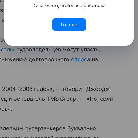
ролива подстегнули ставки фрахта. Они
Отключите, чтобы всё работало
ровнем и взлетели до рекордных
 в день.
Готово
жается, и это резко сократило
оходы
судовладельцев могут упасть.
к снижению долгосрочного
спроса
на
а 2004–2008 годов», — говорит Джордж
ец и основатель TMS Group. — «Но, если
ров».
владельцы супертанкеров буквально