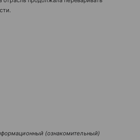
да отрасль продолжала переваривать
сти.
нформационный (ознакомительный)