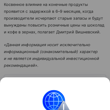
Косвенное влияние на конечные продукты
проявится с задержкой в 6–9 месяцев, когда
производители исчерпают старые запасы и будут
вынуждены повысить розничные цены на шоколад
и кофе в зернах, полагает Дмитрий Вишневский.
«Данная информация носит исключительно
информационный (ознакомительный) характер
и не является индивидуальной инвестиционной
рекомендацией».
Узнать больше по теме
Фьючерс: что это и как его используют
на срочном рынке
Торговля на срочном рынке привлекает высокой
доходностью, но требует глубокого понимания
стратегий и рисков. Одним из биржевых