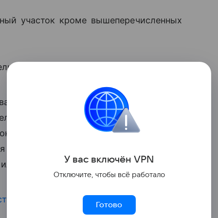
ьный участок кроме вышеперечисленных
льных споров с соседями о границах
ования государством или местными
елены, то он не будет отображаться
 он при этом не огорожен забором или
 земли, то на его месте могут
У вас включ
ён
V
P
N
или, например, проложить дорогу либо
Отключите, чтобы всё работало
сть
участка.
Готово