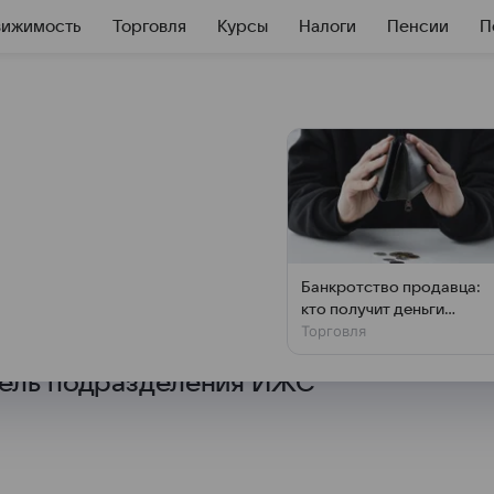
вижимость
Торговля
Курсы
Налоги
Пенсии
П
й план земельного
лкиваются с таким понятием,
Банкротство продавца:
ют, что это такое
кто получит деньги
Торговля
первым
часток,
рассказал Финансам Mail
тель подразделения ИЖС