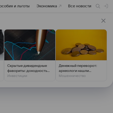
особия и льготы
Экономика
Все новости
Скрытые дивидендные
Денежный переворот:
фавориты: доходность
археологи нашли
Инвестиции
Мошенничество
выше ключевой ставки
фальшивки XIV века