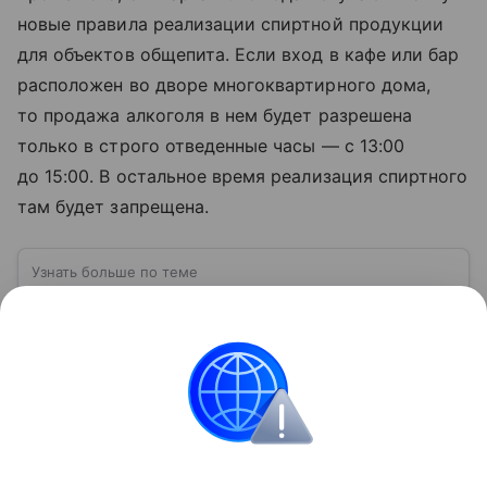
новые правила реализации спиртной продукции
для объектов общепита. Если вход в кафе или бар
расположен во дворе многоквартирного дома,
то продажа алкоголя в нем будет разрешена
только в строго отведенные часы — с 13:00
до 15:00. В остальное время реализация спиртного
там будет запрещена.
Узнать больше по теме
Лицензия: виды и особенности
получения
В статье расскажем, кому нужна лицензия, а также
выделим особенности, которые необходимо
учитывать при ее получении.
Читать дальше